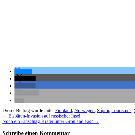
teilen
teilen
teilen
E-Mail
Dieser Beitrag wurde unter
Finnland
,
Norwegen
,
Sápmi
,
Tourismus
,
←
Eisbären-Invasion auf russischer Insel
Noch ein Einschlag-Krater unter Grönland-Eis?
→
Schreibe einen Kommentar