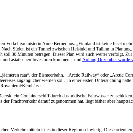
en Verkehrsministerin Anne Berner aus. „Finnland ist keine Insel mehr“
.
Nach Süden ist ein Tunnel zwischen Helsinki und Tallinn in Planung,
h soll 30 Minuten betragen. Dieser Plan wird auch weiter verfolgt. Z
n und asiatischen Investoren kommen – und
Anfang Dezember wurde v
„jäämeren rata“, der Eismeerbahn, „Arctic Railway“ oder „Arctic Corri
ereises zugänglicher werden soll. In einer ersten Untersuchung hat
s Rovaniemi/Kemijärvi.
aersk, ein Containerschiff durch das arktische Fahrwasser zu schicke
ss der Frachtverkehr darauf zugenommen hat, liegt bisher aber hauptsä
lichen Verkehrsmitteln ist es in dieser Region schwierig. Diese orienti