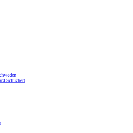
Schweden
ard Schuchert
e