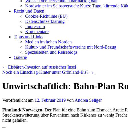
Wo sich der Tretschlitten hartnäckig hält
Nordwinter im Selbstversuch: Kurze Tage, klirrende Käl
Recht und Daten
Cookie-Richtlinie (EU)
Datenschutzerklärung
Impressum
Kommentare
Tipps und Links
Medien im hohen Norden
Kultur- und Freundschaftsvereine mit Nord-Bezug
Spezialseiten und Reiseblogs
Galerie
←
Eisbären-Invasion auf russischer Insel
Noch ein Einschlag-Krater unter Grönland-Eis?
→
Unwirtschaftlich: Bahn-Plan Ro
Veröffentlicht am
12. Februar 2019
von
Andrea Seliger
Finnland/ Norwegen.
Der Plan für eine Bahn zum Eismeer, Arctic Ra
Streckenerweiterung über Rovaniemi nach Kirkenes zu wenig Fracht u
nicht gefallen.