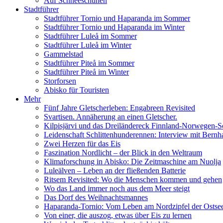
Auf Schneeschuhen
Stadtführer
Stadtführer Tornio und Haparanda im Sommer
Stadtführer Tornio und Haparanda im Winter
Stadtführer Luleå im Sommer
Stadtführer Luleå im Winter
Gammelstad
Stadtführer Piteå im Sommer
Stadtführer Piteå im Winter
Storforsen
Abisko für Touristen
Mehr
Fünf Jahre Gletscherleben: Engabreen Revisited
Svartisen. Annäherung an einen Gletscher.
Kilpisjärvi und das Dreiländereck Finnland-Norwegen-
Leidenschaft Schlittenhunderennen: Interview mit Bernh
Zwei Herzen für das Eis
Faszination Nordlicht – der Blick in den Weltraum
Klimaforschung in Abisko: Die Zeitmaschine am Nuolja
Luleälven – Leben an der fließenden Batterie
Ritsem Revisited: Wo die Menschen kommen und gehen
Wo das Land immer noch aus dem Meer steigt
Das Dorf des Weihnachtsmannes
Haparanda-Tornio: Vom Leben am Nordzipfel der Ostse
Von einer, die auszog, etwas über Eis zu lernen