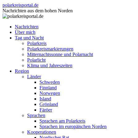
Zum
polarkreisportal.de
Inhalt
Nachrichten aus dem hohen Norden
springen
Nachrichten
Über mich
Tag und Nacht
Polarkreis
Polarkreismarkierungen
Mitternachtssonne und Polarnacht
Polarlicht
Klima und Jahreszeiten
Region
Länder
Schweden
Finnland
Norwegen
Island
Grönland
Färöer
Sprachen
Sprachen am Polarkreis
Sprachen im europäischen Norden
Kooperationen
Nordischer Rat