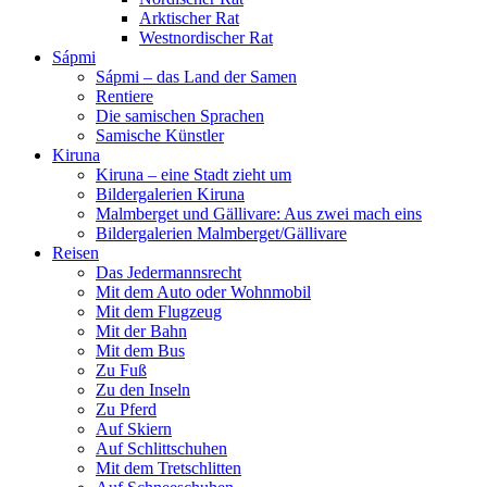
Arktischer Rat
Westnordischer Rat
Sápmi
Sápmi – das Land der Samen
Rentiere
Die samischen Sprachen
Samische Künstler
Kiruna
Kiruna – eine Stadt zieht um
Bildergalerien Kiruna
Malmberget und Gällivare: Aus zwei mach eins
Bildergalerien Malmberget/Gällivare
Reisen
Das Jedermannsrecht
Mit dem Auto oder Wohnmobil
Mit dem Flugzeug
Mit der Bahn
Mit dem Bus
Zu Fuß
Zu den Inseln
Zu Pferd
Auf Skiern
Auf Schlittschuhen
Mit dem Tretschlitten