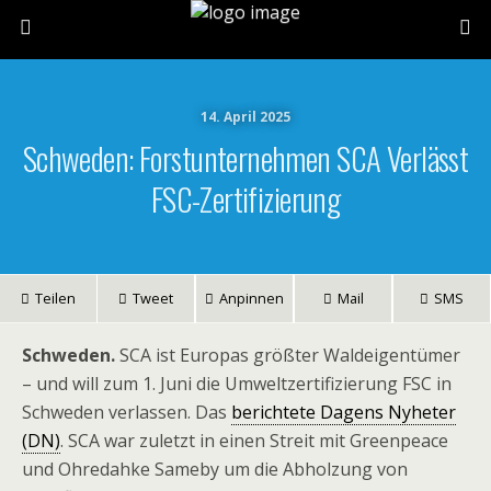
14. April 2025
Schweden: Forstunternehmen SCA Verlässt
FSC-Zertifizierung
Teilen
Tweet
Anpinnen
Mail
SMS
Schweden.
SCA ist Europas größter Waldeigentümer
– und will zum 1. Juni die Umweltzertifizierung FSC in
Schweden verlassen. Das
berichtete Dagens Nyheter
(DN)
. SCA war zuletzt in einen Streit mit Greenpeace
und Ohredahke Sameby um die Abholzung von