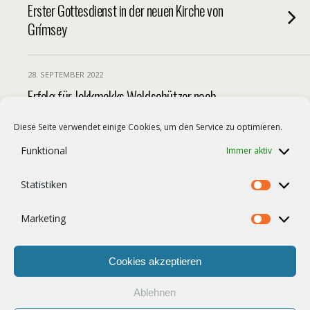
Erster Gottesdienst in der neuen Kirche von
Grímsey
28. SEPTEMBER 2022
Erfolg für Jokkmokks Waldschützer nach
30 Jahren
Diese Seite verwendet einige Cookies, um den Service zu optimieren.
Funktional
Immer aktiv
27. SEPTEMBER 2022
Staat beendet Lehrerstreit in Norwegen
Statistiken
Statist
Marketing
Market
Weitere Von Diesem Monat Laden…
Cookies akzeptieren
Ablehnen
Zum Seitenanfang