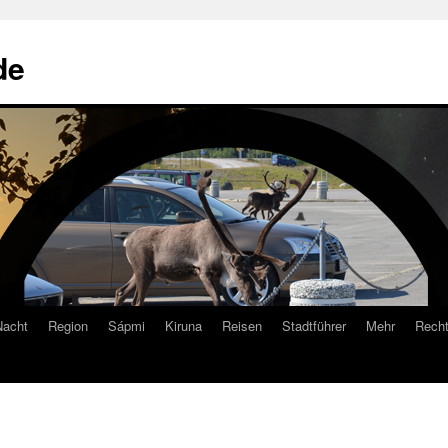
de
Nacht
Region
Sápmi
Kiruna
Reisen
Stadtführer
Mehr
Recht