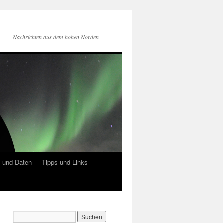
Nachrichten aus dem hohen Norden
 und Daten
Tipps und Links