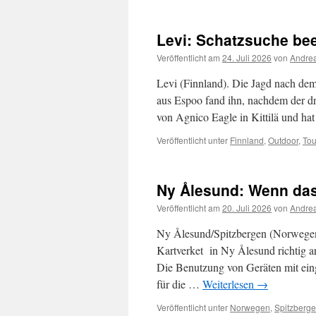
Levi: Schatzsuche be
Veröffentlicht am
24. Juli 2026
von
Andrea
Levi (Finnland). Die Jagd nach dem 
aus Espoo fand ihn, nachdem der dr
von Agnico Eagle in Kittilä und h
Veröffentlicht unter
Finnland
,
Outdoor
,
Tou
Ny Ålesund: Wenn das
Veröffentlicht am
20. Juli 2026
von
Andrea
Ny Ålesund/Spitzbergen (Norwegen
Kartverket in Ny Ålesund richtig a
Die Benutzung von Geräten mit ein
für die …
Weiterlesen
→
Veröffentlicht unter
Norwegen
,
Spitzberg