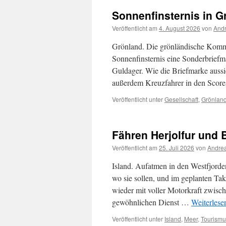
Sonnenfinsternis in G
Veröffentlicht am
4. August 2026
von
Andr
Grönland. Die grönländische Komm
Sonnenfinsternis eine Sonderbriefm
Guldager. Wie die Briefmarke aussie
außerdem Kreuzfahrer in den Scor
Veröffentlicht unter
Gesellschaft
,
Grönlan
Fähren Herjolfur und B
Veröffentlicht am
25. Juli 2026
von
Andrea
Island. Aufatmen in den Westfjorde
wo sie sollen, und im geplanten Ta
wieder mit voller Motorkraft zwisc
gewöhnlichen Dienst …
Weiterles
Veröffentlicht unter
Island
,
Meer
,
Tourismu