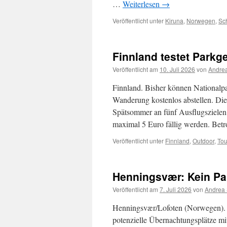
…
Weiterlesen
→
Veröffentlicht unter
Kiruna
,
Norwegen
,
Sc
Finnland testet Parkg
Veröffentlicht am
10. Juli 2026
von
Andrea
Finnland. Bisher können Nationalpa
Wanderung kostenlos abstellen. Die
Spätsommer an fünf Ausflugszielen 
maximal 5 Euro fällig werden. Bet
Veröffentlicht unter
Finnland
,
Outdoor
,
Tou
Henningsvær: Kein Pa
Veröffentlicht am
7. Juli 2026
von
Andrea 
Henningsvær/Lofoten (Norwegen). D
potenzielle Übernachtungsplätze m