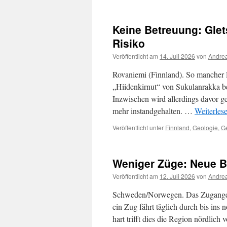
Keine Betreuung: Glet
Risiko
Veröffentlicht am
14. Juli 2026
von
Andrea
Rovaniemi (Finnland). So mancher R
„Hiidenkirnut“ von Sukulanrakka be
Inzwischen wird allerdings davor g
mehr instandgehalten. …
Weiterles
Veröffentlicht unter
Finnland
,
Geologie
,
G
Weniger Züge: Neue Bu
Veröffentlicht am
12. Juli 2026
von
Andrea
Schweden/Norwegen. Das Zugangeb
ein Zug fährt täglich durch bis ins
hart trifft dies die Region nördlic