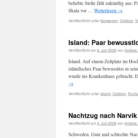
beliebte Stelle fällt zukünftig aus:
Skata vor …
Weiterlesen
→
Veröffentlicht unter
Norwegen
,
Outdoor
,
T
Island: Paar bewusstl
Veröffentlicht am
6. Juli 2026
von
Andrea 
Island. Auf einem Zeltplatz im Hoc
isländisches Paar bewusstlos in sei
wurde ins Krankenhaus gebracht. D
→
Veröffentlicht unter
Island
,
Outdoor
,
Touri
Nachtzug nach Narvik
Veröffentlicht am
4. Juli 2026
von
Andrea 
Schweden. Gute und schlechte Nac