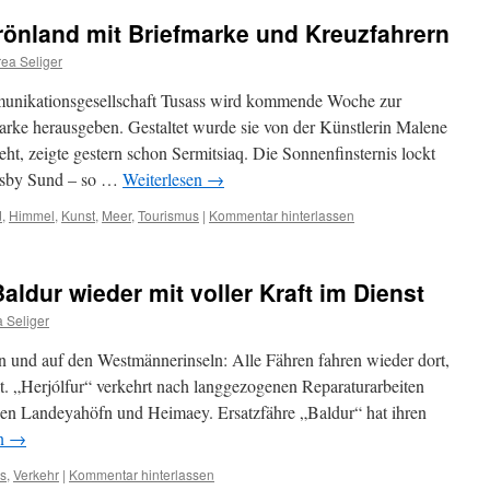
rönland mit Briefmarke und Kreuzfahrern
ea Seliger
unikationsgesellschaft Tusass wird kommende Woche zur
arke herausgeben. Gestaltet wurde sie von der Künstlerin Malene
ht, zeigte gestern schon Sermitsiaq. Die Sonnenfinsternis lockt
esby Sund – so …
Weiterlesen
→
d
,
Himmel
,
Kunst
,
Meer
,
Tourismus
|
Kommentar hinterlassen
aldur wieder mit voller Kraft im Dienst
 Seliger
n und auf den Westmännerinseln: Alle Fähren fahren wieder dort,
kt. „Herjólfur“ verkehrt nach langgezogenen Reparaturarbeiten
hen Landeyahöfn und Heimaey. Ersatzfähre „Baldur“ hat ihren
en
→
s
,
Verkehr
|
Kommentar hinterlassen