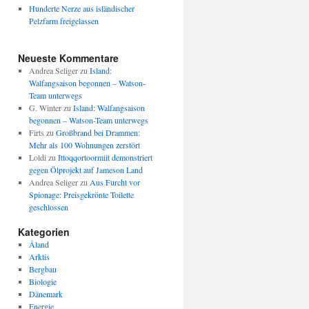
Hunderte Nerze aus isländischer
Pelzfarm freigelassen
Neueste Kommentare
Andrea Seliger
zu
Island:
Walfangsaison begonnen – Watson-
Team unterwegs
G. Winter
zu
Island: Walfangsaison
begonnen – Watson-Team unterwegs
Firts
zu
Großbrand bei Drammen:
Mehr als 100 Wohnungen zerstört
Loldi
zu
Ittoqqortoormiit demonstriert
gegen Ölprojekt auf Jameson Land
Andrea Seliger
zu
Aus Furcht vor
Spionage: Preisgekrönte Toilette
geschlossen
Kategorien
Åland
Arktis
Bergbau
Biologie
Dänemark
Energie