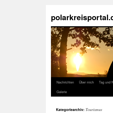
Zum
Inhalt
polarkreisportal.
springen
Nachrichten
Über mich
Tag und 
Galerie
Tourismus
Kategoriearchiv: