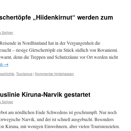
schertöpfe „Hiidenkirnut“ werden zum
 Seliger
eisende in Nordfinnland hat in der Vergangenheit die
sucht – riesige Gletschertöpfe ein Stück südlich von Rovaniemi.
ewarnt, denn die Treppen und Schutzzäune vor Ort werden nicht
en
→
eschichte
,
Tourismus
|
Kommentar hinterlassen
slinie Kiruna-Narvik gestartet
 Seliger
ot am nördlichen Ende Schwedens ist geschrumpft. Nur noch
 norwegische Narvik, und der ist schnell ausgebucht. Besonders
h von Kiruna, mit wenigen Einwohnern, aber vielen Touristenzielen.