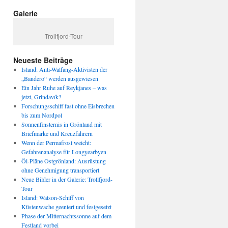
Galerie
Trollfjord-Tour
Neueste Beiträge
Island: Anti-Walfang-Aktivisten der
„Bandero“ werden ausgewiesen
Ein Jahr Ruhe auf Reykjanes – was
jetzt, Grindavík?
Forschungsschiff fast ohne Eisbrechen
bis zum Nordpol
Sonnenfinsternis in Grönland mit
Briefmarke und Kreuzfahrern
Wenn der Permafrost weicht:
Gefahrenanalyse für Longyearbyen
Öl-Pläne Ostgrönland: Ausrüstung
ohne Genehmigung transportiert
Neue Bilder in der Galerie: Trollfjord-
Tour
Island: Watson-Schiff von
Küstenwache geentert und festgesetzt
Phase der Mitternachtssonne auf dem
Festland vorbei