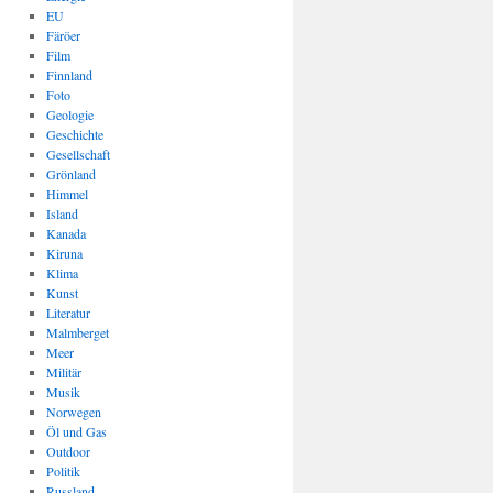
EU
Färöer
Film
Finnland
Foto
Geologie
Geschichte
Gesellschaft
Grönland
Himmel
Island
Kanada
Kiruna
Klima
Kunst
Literatur
Malmberget
Meer
Militär
Musik
Norwegen
Öl und Gas
Outdoor
Politik
Russland