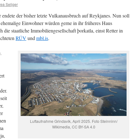
ea Seliger
 endete der bisher letzte Vulkanausbruch auf Reykjanes. Nun soll
e ehemalige Einwohner würden gerne in ihr früheres Haus
 die staatliche Immobiliengesellschaft þorkatla, einst Retter in
ichteten
RÚV
und
mbl.is
.
.
ert
der.
seit
r,
er
hen
Luftaufnahme Grindavík, April 2025. Foto Steinninn/
Wikimedia, CC BY-SA 4.0
ma
ja,