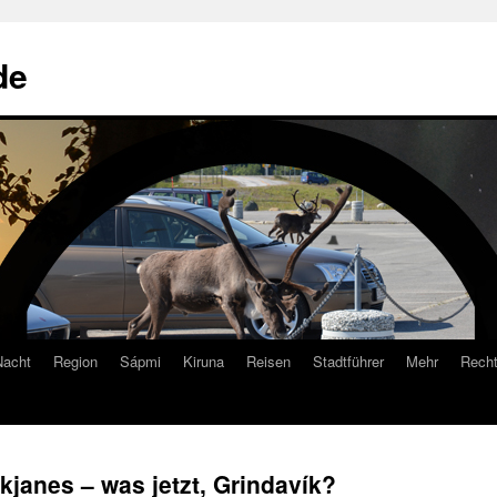
de
Nacht
Region
Sápmi
Kiruna
Reisen
Stadtführer
Mehr
Recht
kjanes – was jetzt, Grindavík?