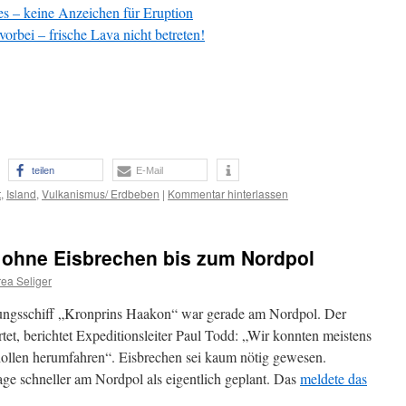
 – keine Anzeichen für Eruption
rbei – frische Lava nicht betreten!
teilen
E-Mail
t
,
Island
,
Vulkanismus/ Erdbeben
|
Kommentar hinterlassen
t ohne Eisbrechen bis zum Nordpol
ea Seliger
ngsschiff „Kronprins Haakon“ war gerade am Nordpol. Der
tet, berichtet Expeditionsleiter Paul Todd: „Wir konnten meistens
hollen herumfahren“. Eisbrechen sei kaum nötig gewesen.
age schneller am Nordpol als eigentlich geplant. Das
meldete das