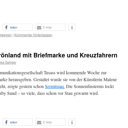
teilen
E-Mail
rwegen
|
Kommentar hinterlassen
rönland mit Briefmarke und Kreuzfahrern
ea Seliger
unikationsgesellschaft Tusass wird kommende Woche zur
arke herausgeben. Gestaltet wurde sie von der Künstlerin Malene
eht, zeigte gestern schon
Sermitsiaq.
Die Sonnenfinsternis lockt
sby Sund – so viele, dass schon vor Stau gewarnt wird.
teilen
E-Mail