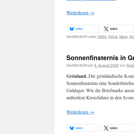
Weiterlesen
→
teilen
teilen
Veröffentlicht unter
Arktis
,
Klima
,
Meer
,
No
Sonnenfinsternis in G
Veröffentlicht am
4. August 2026
von
Andr
Grönland.
Die grönländische Komm
Sonnenfinsternis eine Sonderbriefm
Guldager. Wie die Briefmarke aussi
außerdem Kreuzfahrer in den Score
Weiterlesen
→
teilen
teilen