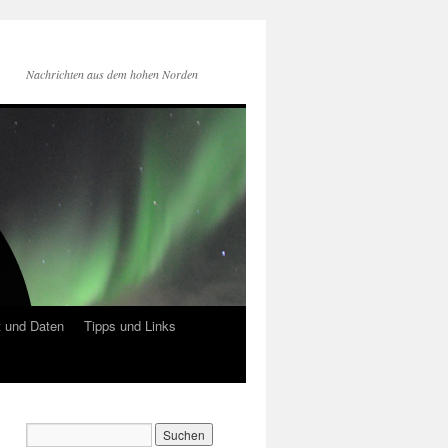
Nachrichten aus dem hohen Norden
 und Daten
Tipps und Links