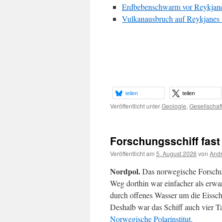
Erdbebenschwarm vor Reykjanes
Vulkanausbruch auf Reykjanes vo
teilen
teilen
Veröffentlicht unter
Geologie
,
Gesellschaf
Forschungsschiff fas
Veröffentlicht am
5. August 2026
von
Andr
Nordpol.
Das norwegische Forschu
Weg dorthin war einfacher als erwar
durch offenes Wasser um die Eissc
Deshalb war das Schiff auch vier T
Norwegische Polarinstitut.