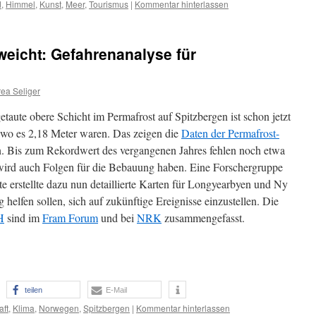
d
,
Himmel
,
Kunst
,
Meer
,
Tourismus
|
Kommentar hinterlassen
eicht: Gefahrenanalyse für
ea Seliger
taute obere Schicht im Permafrost auf Spitzbergen ist schon jetzt
 wo es 2,18 Meter waren. Das zeigen die
Daten der Permafrost-
 Bis zum Rekordwert des vergangenen Jahres fehlen noch etwa
wird auch Folgen für die Bebauung haben. Eine Forschergruppe
te erstellte dazu nun detaillierte Karten für Longyearbyen und Ny
helfen sollen, sich auf zukünftige Ereignisse einzustellen. Die
H
sind im
Fram Forum
und bei
NRK
zusammengefasst.
teilen
E-Mail
aft
,
Klima
,
Norwegen
,
Spitzbergen
|
Kommentar hinterlassen