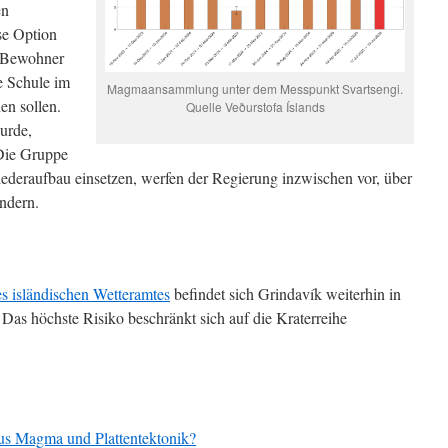
en
se Option
n Bewohner
ie Schule im
Magmaansammlung unter dem Messpunkt Svartsengi.
en sollen.
Quelle Veðurstofa Íslands
urde,
 Die Gruppe
iederaufbau einsetzen, werfen der Regierung inzwischen vor, über
ndern.
s isländischen Wetteramtes
befindet sich Grindavík weiterhin in
Das höchste Risiko beschränkt sich auf die Kraterreihe
us Magma und Plattentektonik?