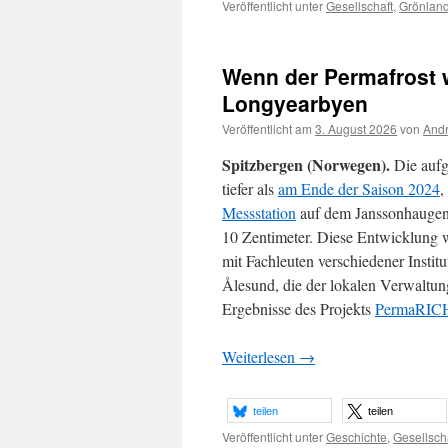
Veröffentlicht unter
Gesellschaft
,
Grönlan
Wenn der Permafrost w
Longyearbyen
Veröffentlicht am
3. August 2026
von
Andr
Spitzbergen (Norwegen).
Die aufge
tiefer als
am Ende der Saison 2024
,
Messstation
auf dem Janssonhaugen.
10 Zentimeter. Diese Entwicklung 
mit Fachleuten verschiedener Institu
Ålesund, die der lokalen Verwaltung 
Ergebnisse des Projekts
PermaRIC
Weiterlesen
→
teilen
teilen
Veröffentlicht unter
Geschichte
,
Gesellsch