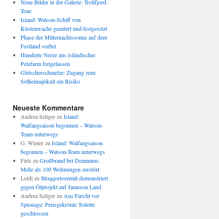
Neue Bilder in der Galerie: Trollfjord-
Tour
Island: Watson-Schiff von
Küstenwache geentert und festgesetzt
Phase der Mitternachtssonne auf dem
Festland vorbei
Hunderte Nerze aus isländischer
Pelzfarm freigelassen
Gletscherschmelze: Zugang zum
Sólheimajökull ein Risiko
Neueste Kommentare
Andrea Seliger
zu
Island:
Walfangsaison begonnen – Watson-
Team unterwegs
G. Winter
zu
Island: Walfangsaison
begonnen – Watson-Team unterwegs
Firts
zu
Großbrand bei Drammen:
Mehr als 100 Wohnungen zerstört
Loldi
zu
Ittoqqortoormiit demonstriert
gegen Ölprojekt auf Jameson Land
Andrea Seliger
zu
Aus Furcht vor
Spionage: Preisgekrönte Toilette
geschlossen