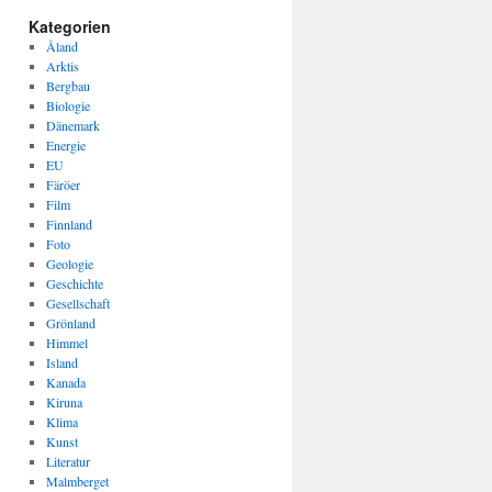
Kategorien
Åland
Arktis
Bergbau
Biologie
Dänemark
Energie
EU
Färöer
Film
Finnland
Foto
Geologie
Geschichte
Gesellschaft
Grönland
Himmel
Island
Kanada
Kiruna
Klima
Kunst
Literatur
Malmberget