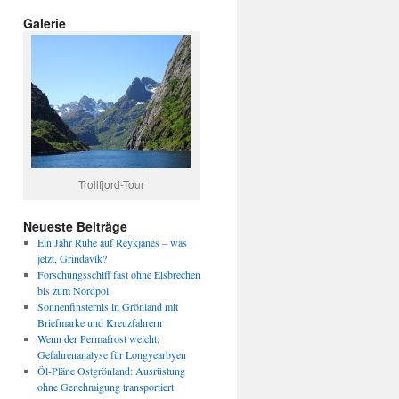
Galerie
Trollfjord-Tour
Neueste Beiträge
Ein Jahr Ruhe auf Reykjanes – was
jetzt, Grindavík?
Forschungsschiff fast ohne Eisbrechen
bis zum Nordpol
Sonnenfinsternis in Grönland mit
Briefmarke und Kreuzfahrern
Wenn der Permafrost weicht:
Gefahrenanalyse für Longyearbyen
Öl-Pläne Ostgrönland: Ausrüstung
ohne Genehmigung transportiert