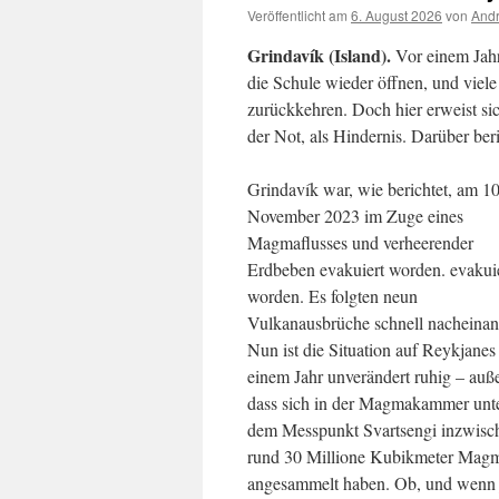
Veröffentlicht am
6. August 2026
von
Andr
Grindavík (Island).
Vor einem Jahr
die Schule wieder öffnen, und viel
zurückkehren. Doch hier erweist sich
der Not, als Hindernis. Darüber ber
Grindavík war, wie berichtet, am 10
November 2023 im Zuge eines
Magmaflusses und verheerender
Erdbeben evakuiert worden. evakui
worden. Es folgten neun
Vulkanausbrüche schnell nacheinan
Nun ist die Situation auf Reykjanes 
einem Jahr unverändert ruhig – auße
dass sich in der Magmakammer unt
dem Messpunkt Svartsengi inzwisc
rund 30 Millione Kubikmeter Mag
angesammelt haben. Ob, und wenn 