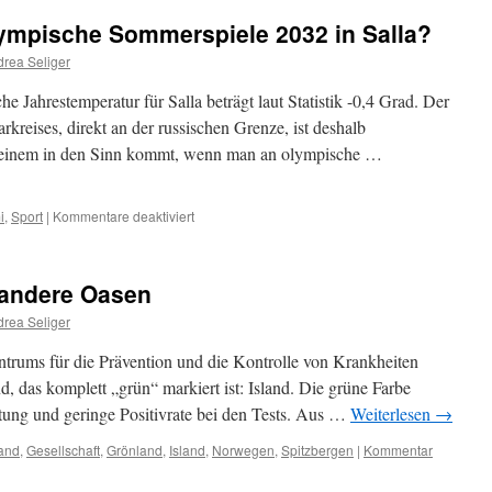
mpische Sommerspiele 2032 in Salla?
rea Seliger
he Jahrestemperatur für Salla beträgt laut Statistik -0,4 Grad. Der
arkreises, direkt an der russischen Grenze, ist deshalb
er einem in den Sinn kommt, wenn man an olympische …
für
i
,
Sport
|
Kommentare deaktiviert
Die
Wärme
kommt:
 andere Oasen
Olympische
Sommerspiele
rea Seliger
2032
in
trums für die Prävention und die Kontrolle von Krankheiten
Salla?
, das komplett „grün“ markiert ist: Island. Die grüne Farbe
itung und geringe Positivrate bei den Tests. Aus …
Weiterlesen
→
and
,
Gesellschaft
,
Grönland
,
Island
,
Norwegen
,
Spitzbergen
|
Kommentar