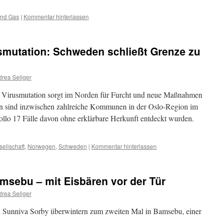
und Gas
|
Kommentar hinterlassen
smutation: Schweden schließt Grenze zu
rea Seliger
 Virusmutation sorgt im Norden für Furcht und neue Maßnahmen
n sind inzwischen zahlreiche Kommunen in der Oslo-Region im
llo 17 Fälle davon ohne erklärbare Herkunft entdeckt wurden.
ellschaft
,
Norwegen
,
Schweden
|
Kommentar hinterlassen
 Bamsebu – mit Eisbären vor der Tür
rea Seliger
d Sunniva Sorby überwintern zum zweiten Mal in Bamsebu, einer