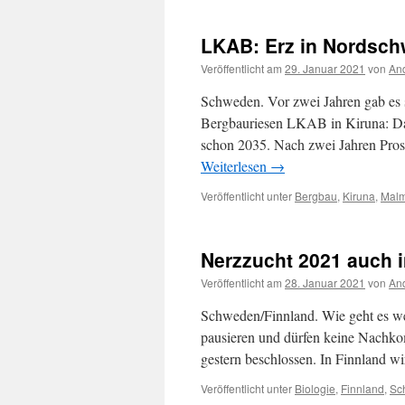
LKAB: Erz in Nordsch
Veröffentlicht am
29. Januar 2021
von
And
Schweden. Vor zwei Jahren gab es s
Bergbauriesen LKAB in Kiruna: Das
schon 2035. Nach zwei Jahren Pros
Weiterlesen
→
Veröffentlicht unter
Bergbau
,
Kiruna
,
Malm
Nerzzucht 2021 auch i
Veröffentlicht am
28. Januar 2021
von
And
Schweden/Finnland. Wie geht es we
pausieren und dürfen keine Nachk
gestern beschlossen. In Finnland wi
Veröffentlicht unter
Biologie
,
Finnland
,
Sc