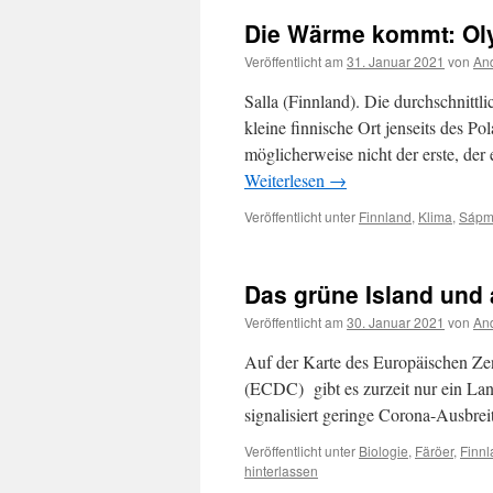
Die Wärme kommt: Oly
Veröffentlicht am
31. Januar 2021
von
And
Salla (Finnland). Die durchschnittlic
kleine finnische Ort jenseits des Pol
möglicherweise nicht der erste, d
Weiterlesen
→
Veröffentlicht unter
Finnland
,
Klima
,
Sápm
Das grüne Island und
Veröffentlicht am
30. Januar 2021
von
And
Auf der Karte des Europäischen Zen
(ECDC) gibt es zurzeit nur ein Land
signalisiert geringe Corona-Ausbre
Veröffentlicht unter
Biologie
,
Färöer
,
Finnl
hinterlassen