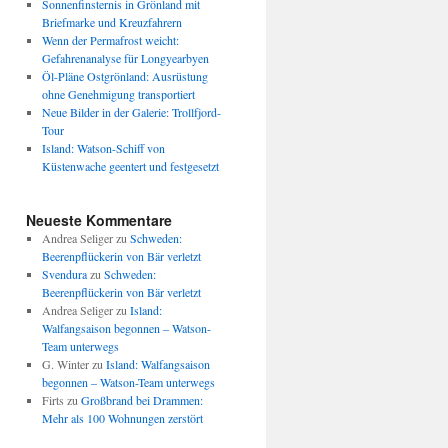
Sonnenfinsternis in Grönland mit
Briefmarke und Kreuzfahrern
Wenn der Permafrost weicht:
Gefahrenanalyse für Longyearbyen
Öl-Pläne Ostgrönland: Ausrüstung
ohne Genehmigung transportiert
Neue Bilder in der Galerie: Trollfjord-
Tour
Island: Watson-Schiff von
Küstenwache geentert und festgesetzt
Neueste Kommentare
Andrea Seliger
zu
Schweden:
Beerenpflückerin von Bär verletzt
Svendura
zu
Schweden:
Beerenpflückerin von Bär verletzt
Andrea Seliger
zu
Island:
Walfangsaison begonnen – Watson-
Team unterwegs
G. Winter
zu
Island: Walfangsaison
begonnen – Watson-Team unterwegs
Firts
zu
Großbrand bei Drammen:
Mehr als 100 Wohnungen zerstört