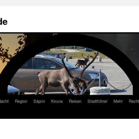
de
Nacht
Region
Sápmi
Kiruna
Reisen
Stadtführer
Mehr
Recht