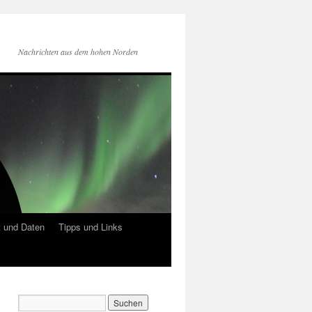
Nachrichten aus dem hohen Norden
 und Daten
Tipps und Links