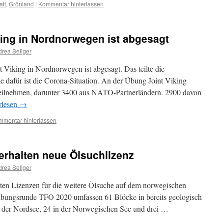
aft
,
Grönland
|
Kommentar hinterlassen
ing in Nordnorwegen ist abgesagt
rea Seliger
king in Nordnorwegen ist abgesagt. Das teilte die
 dafür ist die Corona-Situation. An der Übung Joint Viking
 teilnehmen, darunter 3400 aus NATO-Partnerländern. 2900 davon
rlesen
→
mmentar hinterlassen
erhalten neue Ölsuchlizenz
rea Seliger
lten Lizenzen für die weitere Ölsuche auf dem norwegischen
ibungsrunde TFO 2020 umfassen 61 Blöcke in bereits geologisch
in der Nordsee, 24 in der Norwegischen See und drei …