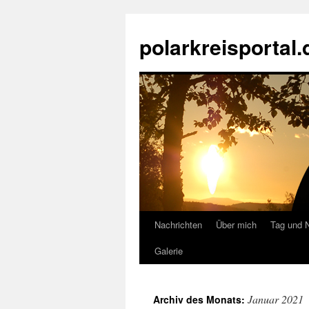
Zum
Inhalt
polarkreisportal.
springen
Nachrichten
Über mich
Tag und 
Galerie
Januar 2021
Archiv des Monats: