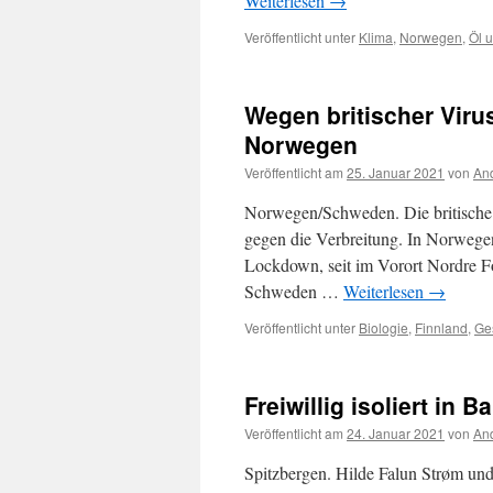
Weiterlesen
→
Veröffentlicht unter
Klima
,
Norwegen
,
Öl 
Wegen britischer Viru
Norwegen
Veröffentlicht am
25. Januar 2021
von
And
Norwegen/Schweden. Die britische
gegen die Verbreitung. In Norwege
Lockdown, seit im Vorort Nordre Fo
Schweden …
Weiterlesen
→
Veröffentlicht unter
Biologie
,
Finnland
,
Ges
Freiwillig isoliert in
Veröffentlicht am
24. Januar 2021
von
And
Spitzbergen. Hilde Falun Strøm un