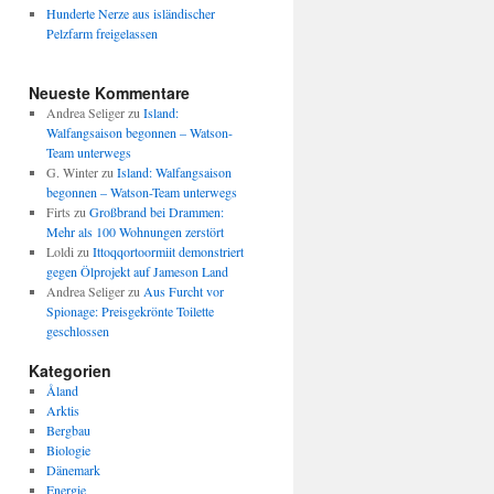
Hunderte Nerze aus isländischer
Pelzfarm freigelassen
Neueste Kommentare
Andrea Seliger
zu
Island:
Walfangsaison begonnen – Watson-
Team unterwegs
G. Winter
zu
Island: Walfangsaison
begonnen – Watson-Team unterwegs
Firts
zu
Großbrand bei Drammen:
Mehr als 100 Wohnungen zerstört
Loldi
zu
Ittoqqortoormiit demonstriert
gegen Ölprojekt auf Jameson Land
Andrea Seliger
zu
Aus Furcht vor
Spionage: Preisgekrönte Toilette
geschlossen
Kategorien
Åland
Arktis
Bergbau
Biologie
Dänemark
Energie