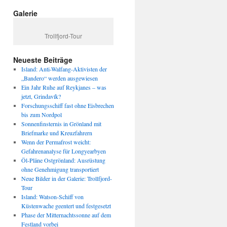
Galerie
Trollfjord-Tour
Neueste Beiträge
Island: Anti-Walfang-Aktivisten der
„Bandero“ werden ausgewiesen
Ein Jahr Ruhe auf Reykjanes – was
jetzt, Grindavík?
Forschungsschiff fast ohne Eisbrechen
bis zum Nordpol
Sonnenfinsternis in Grönland mit
Briefmarke und Kreuzfahrern
Wenn der Permafrost weicht:
Gefahrenanalyse für Longyearbyen
Öl-Pläne Ostgrönland: Ausrüstung
ohne Genehmigung transportiert
Neue Bilder in der Galerie: Trollfjord-
Tour
Island: Watson-Schiff von
Küstenwache geentert und festgesetzt
Phase der Mitternachtssonne auf dem
Festland vorbei