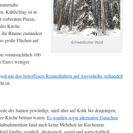
 naturnahe
n. Kahlschlag ist in
verbreitete Praxis,
 der Kirche.
n die Bäume zumindest
 so große Flächen auf
Schwedischer Wald
e voraussichtlich 100
n Euro) weniger
 s
oll mit den betroffenen Rentierhaltern auf Augenhöhe verhandelt
ht ist.
ite der Samen gewürdigt, stieß aber auf Kritk bei denjenigen,
der Kirche betraut waren.
Es wurden sogar alternative Gutachen
Maßnahmenliste fand auch keine Mehrheit im Kirchenrat.
ld künftig geistlich, ökologisch, sozial und wirtschaftlich