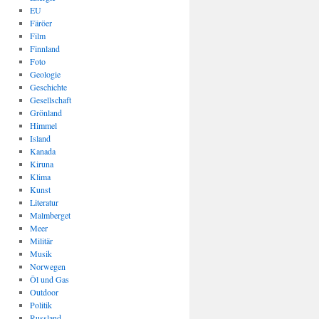
EU
Färöer
Film
Finnland
Foto
Geologie
Geschichte
Gesellschaft
Grönland
Himmel
Island
Kanada
Kiruna
Klima
Kunst
Literatur
Malmberget
Meer
Militär
Musik
Norwegen
Öl und Gas
Outdoor
Politik
Russland