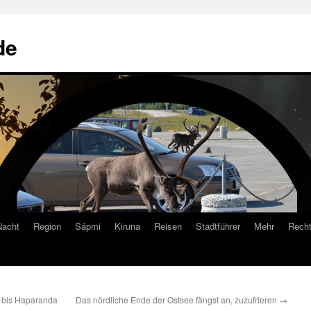
de
Nacht
Region
Sápmi
Kiruna
Reisen
Stadtführer
Mehr
Recht
g bis Haparanda
Das nördliche Ende der Ostsee fängst an, zuzufrieren
→