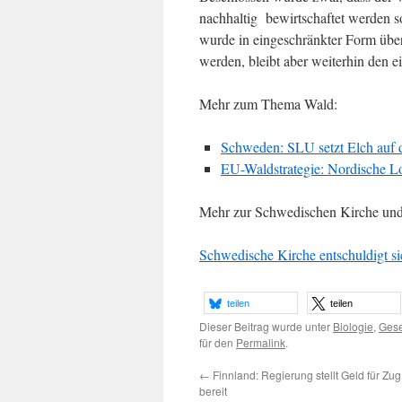
nachhaltig bewirtschaftet werden s
wurde in eingeschränkter Form übe
werden, bleibt aber weiterhin den ei
Mehr zum Thema Wald:
Schweden: SLU setzt Elch auf d
EU-Waldstrategie: Nordische Lo
Mehr zur Schwedischen Kirche un
Schwedische Kirche entschuldigt s
teilen
teilen
Dieser Beitrag wurde unter
Biologie
,
Gese
für den
Permalink
.
←
Finnland: Regierung stellt Geld für Zu
bereit