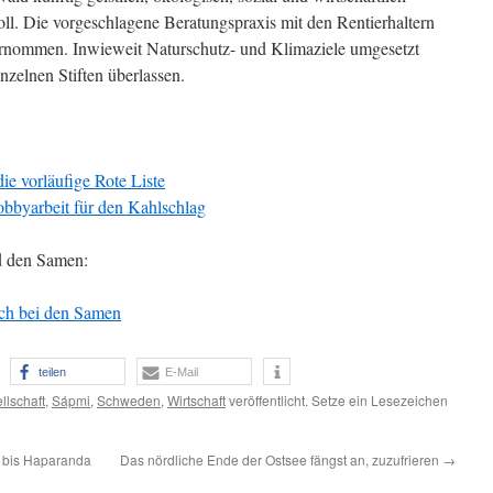
oll. Die vorgeschlagene Beratungspraxis mit den Rentierhaltern
rnommen. Inwieweit Naturschutz- und Klimaziele umgesetzt
nzelnen Stiften überlassen.
ie vorläufige Rote Liste
bbyarbeit für den Kahlschlag
d den Samen:
ich bei den Samen
teilen
E-Mail
llschaft
,
Sápmi
,
Schweden
,
Wirtschaft
veröffentlicht. Setze ein Lesezeichen
g bis Haparanda
Das nördliche Ende der Ostsee fängst an, zuzufrieren
→