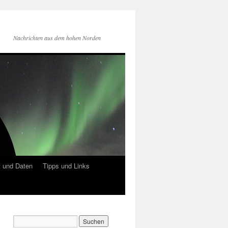
Nachrichten aus dem hohen Norden
 und Daten
Tipps und Links