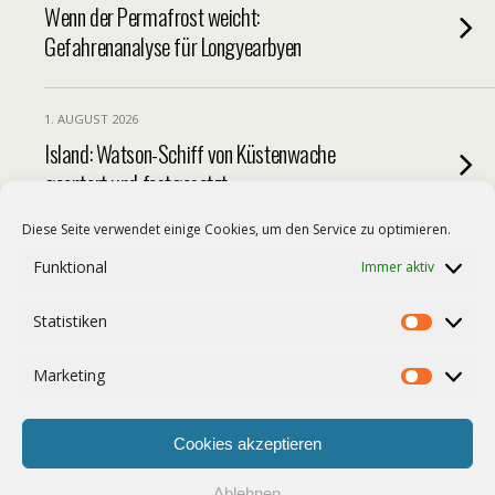
Wenn der Permafrost weicht:
Gefahrenanalyse für Longyearbyen
1. AUGUST 2026
Island: Watson-Schiff von Küstenwache
geentert und festgesetzt
Diese Seite verwendet einige Cookies, um den Service zu optimieren.
30. JULI 2026
Funktional
Immer aktiv
Hunderte Nerze aus isländischer Pelzfarm
freigelassen
Statistiken
Statist
Marketing
Market
Weitere Artikel Aus Dieser Kategorie Laden…
Cookies akzeptieren
Ablehnen