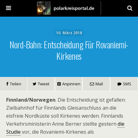
10. März 2018
Nord-Bahn: Entscheidung Für Rovaniemi-
Kirkenes
Teilen
Tweet
Anpinnen
Mail
SMS
Finnland/Norwegen
. Die Entscheidung ist gefallen:
Zielbahnhof für Finnlands Gleisanschluss an die
eisfreie Nordküste soll Kirkenes werden. Finnlands
Verkehrsministerin Anne Berner stellte gestern
die
Studie
vor, die Rovaniemi-Kirkenes als