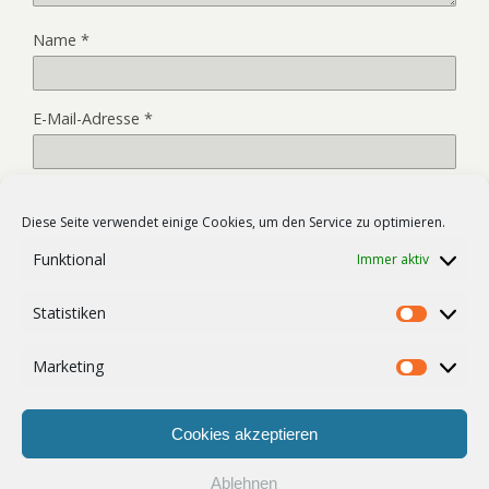
Name
*
E-Mail-Adresse
*
Website
Diese Seite verwendet einige Cookies, um den Service zu optimieren.
Funktional
Immer aktiv
Name, E-Mail-Adresse und Website in diesem Browser für
Statistiken
meinen nächsten Kommentar speichern.
Statist
Marketing
Market
Cookies akzeptieren
Ablehnen
Zum Seitenanfang