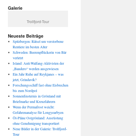
Galerie
Trollfjord-Tour
Neueste Beiträge
Spitzbergen: Rätsel um verstorbene
Rentiere im besten Alter
Schweden: Beerenpflückerin von Bär
verletzt
Island: Anti-Walfang-Aktivisten der
„Bandero“ werden ausgewiesen
Ein Jahr Ruhe auf Reykjanes – was
jetzt, Grindavík?
Forschungsschiff fast ohne Eisbrechen
bis zum Nordpol
Sonnenfinsternis in Grönland mit
Briefmarke und Kreuzfahrern
Wenn der Permafrost weicht:
Gefahrenanalyse für Longyearbyen
Öl-Pläne Ostgrönland: Ausrüstung
ohne Genehmigung transportiert
Neue Bilder in der Galerie: Trollfjord-
Tour