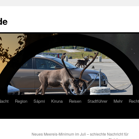
de
Nacht
Region
Sápmi
Kiruna
Reisen
Stadtführer
Mehr
Recht
Neues Meereis-Minimum im Juli – schlechte Nachricht für