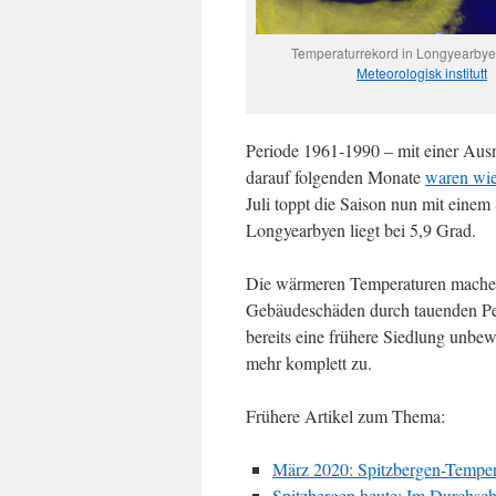
Temperaturrekord in Longyearbyen
Meteorologisk institutt
Periode 1961-1990 – mit einer Aus
darauf folgenden Monate
waren wie
Juli toppt die Saison nun mit einem 
Longyearbyen liegt bei 5,9 Grad.
Die wärmeren Temperaturen machen 
Gebäudeschäden durch tauenden Per
bereits eine frühere Siedlung unbew
mehr komplett zu.
Frühere Artikel zum Thema:
März 2020: Spitzbergen-Tempe
Spitzbergen heute: Im Durchsch