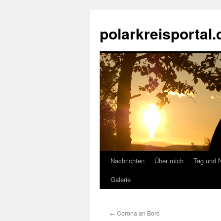
Zum
Inhalt
polarkreisportal.
springen
Nachrichten
Über mich
Tag und 
Galerie
←
Corona an Bord