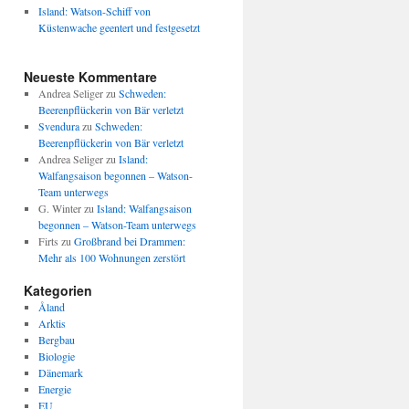
Island: Watson-Schiff von
Küstenwache geentert und festgesetzt
Neueste Kommentare
Andrea Seliger
zu
Schweden:
Beerenpflückerin von Bär verletzt
Svendura
zu
Schweden:
Beerenpflückerin von Bär verletzt
Andrea Seliger
zu
Island:
Walfangsaison begonnen – Watson-
Team unterwegs
G. Winter
zu
Island: Walfangsaison
begonnen – Watson-Team unterwegs
Firts
zu
Großbrand bei Drammen:
Mehr als 100 Wohnungen zerstört
Kategorien
Åland
Arktis
Bergbau
Biologie
Dänemark
Energie
EU