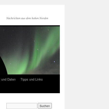
Nachrichten aus dem hohen Norden
 und Daten
Tipps und Links