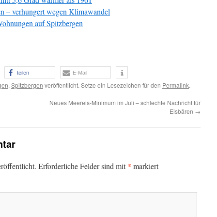
gen – verhungert wegen Klimawandel
Wohnungen auf Spitzbergen
teilen
E-Mail
gen
,
Spitzbergen
veröffentlicht. Setze ein Lesezeichen für den
Permalink
.
Neues Meereis-Minimum im Juli – schlechte Nachricht für
Eisbären
→
tar
*
öffentlicht.
Erforderliche Felder sind mit
markiert