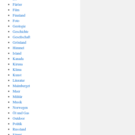
Färöer
Film
Finnland
Foto
Geologie
Geschichte
Gesellschaft
Grönland
Himmel
Island
Kanada
Kiruna
Klima
Kunst
Literatur
Malmberget
Meer
Militär
Musik
Norwegen
Öl und Gas
Outdoor
Politik
Russland
Sápmi