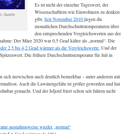
Es ist nicht der einzelne Tageswert, der
Wissenschaftlern wie Einwohnern zu denken
. Quelle:
gibt.
Seit November 2010 l
iegen die
monatlichen Durchschnittstemperaturen über
den entsprechenden Vergleichswerten aus der
nahme: Der März 2020 war 0,5 Grad kälter als „normal“. Die
der 2,5 bis 4,2 Grad wärmer als die Vergleichswerte.
Und der
Spitzenwert. Die frühere Durchschnittstemperatur für Juli in
sich inzwischen auch deutlich bemerkbar – unter anderem mit
mafrost. Auch die Lawinengefahr ist größer geworden und hat
ohnbar gemacht. Und der Isfjord friert schon seit Jahren nicht
ratur ausnahmsweise wieder „normal“
nitt 5,6 Grad wärmer als 1961