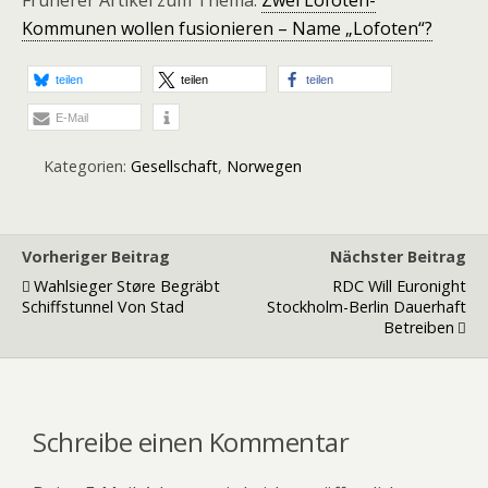
Früherer Artikel zum Thema:
Zwei Lofoten-
Kommunen wollen fusionieren – Name „Lofoten“?
teilen
teilen
teilen
E-Mail
Kategorien:
Gesellschaft
,
Norwegen
Vorheriger Beitrag
Nächster Beitrag
Wahlsieger Støre Begräbt
RDC Will Euronight
Schiffstunnel Von Stad
Stockholm-Berlin Dauerhaft
Betreiben
Schreibe einen Kommentar