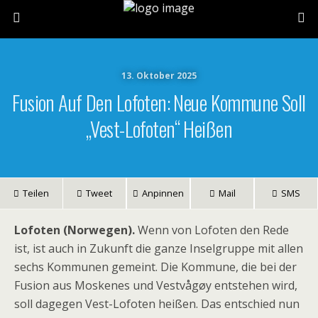
13. Oktober 2025
Fusion Auf Den Lofoten: Neue Kommune Soll
„Vest-Lofoten“ Heißen
Teilen
Tweet
Anpinnen
Mail
SMS
Lofoten (Norwegen).
Wenn von Lofoten den Rede
ist, ist auch in Zukunft die ganze Inselgruppe mit allen
sechs Kommunen gemeint. Die Kommune, die bei der
Fusion aus Moskenes und Vestvågøy entstehen wird,
soll dagegen Vest-Lofoten heißen. Das entschied nun