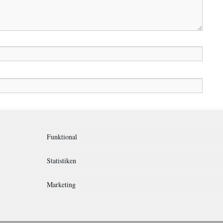
in diesem Browser für meinen nächsten Kommentar speichern.
Funktional
Statistiken
Marketing
rklärung