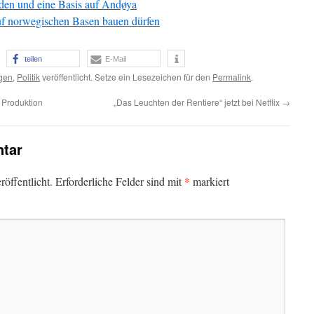
rden und eine Basis auf Andøya
auf norwegischen Basen bauen dürfen
teilen
E-Mail
gen
,
Politik
veröffentlicht. Setze ein Lesezeichen für den
Permalink
.
 Produktion
„Das Leuchten der Rentiere“ jetzt bei Netflix
→
tar
*
öffentlicht.
Erforderliche Felder sind mit
markiert