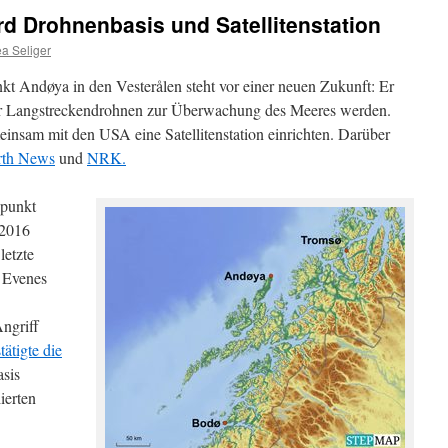
d Drohnenbasis und Satellitenstation
a Seliger
kt Andøya in den Vesterålen steht vor einer neuen Zukunft: Er
 für Langstreckendrohnen zur Überwachung des Meeres werden.
nsam mit den USA eine Satellitenstation einrichten. Darüber
rth News
und
NRK.
zpunkt
 2016
letzte
 Evenes
ngriff
tätigte die
asis
ierten