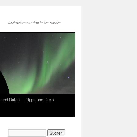
Nachrichten aus dem hohen Norden
 und Daten
Tipps und Links