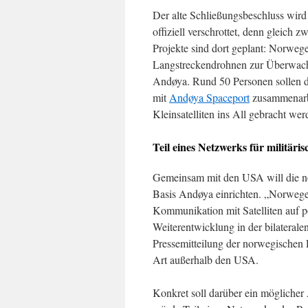
Der alte Schließungsbeschluss wir
offiziell verschrottet, denn gleich z
Projekte sind dort geplant: Norwege
Langstreckendrohnen zur Überwachung
Andøya. Rund 50 Personen sollen do
mit
Andøya Spaceport
zusammenarbe
Kleinsatelliten ins All gebracht wer
Teil eines Netzwerks für militäris
Gemeinsam mit den USA will die no
Basis Andøya einrichten. „Norwegen
Kommunikation mit Satelliten auf p
Weiterentwicklung in der bilateral
Pressemitteilung der norwegischen R
Art außerhalb den USA.
Konkret soll darüber ein möglicher 