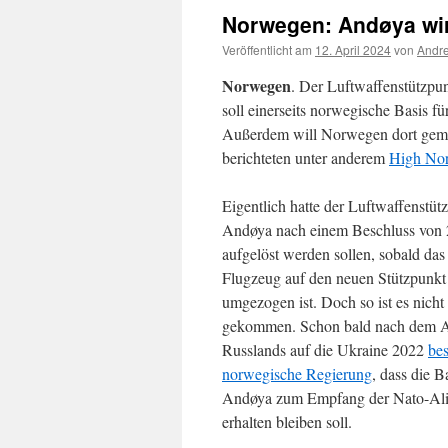
Norwegen: Andøya wir
Veröffentlicht am
12. April 2024
von
Andre
Norwegen
. Der Luftwaffenstützpun
soll einerseits norwegische Basis
Außerdem will Norwegen dort gemei
berichteten unter anderem
High No
Eigentlich hatte der Luftwaffenstüt
Andøya nach einem Beschluss von
aufgelöst werden sollen, sobald das 
Flugzeug auf den neuen Stützpunkt
umgezogen ist. Doch so ist es nicht
gekommen. Schon bald nach dem A
Russlands auf die Ukraine 2022
bes
norwegische Regierung
, dass die B
Andøya zum Empfang der Nato-Ali
erhalten bleiben soll.