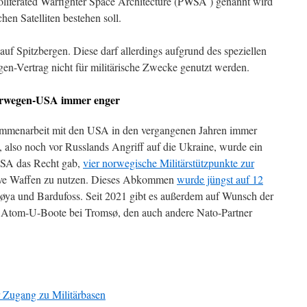
oliferated Warfighter Space Architecture (PWSA ) genannt wird
hen Satelliten bestehen soll.
n auf Spitzbergen. Diese darf allerdings aufgrund des speziellen
rgen-Vertrag nicht für militärische Zwecke genutzt werden.
orwegen-USA immer enger
ammenarbeit mit den USA in den vergangenen Jahren immer
, also noch vor Russlands Angriff auf die Ukraine, wurde ein
SA das Recht gab,
vier norwegische Militärstützpunkte zur
ive Waffen zu nutzen. Dieses Abkommen
wurde jüngst auf 12
døya und Bardufoss. Seit 2021 gibt es außerdem auf Wunsch der
 Atom-U-Boote bei Tromsø, den auch andere Nato-Partner
Zugang zu Militärbasen