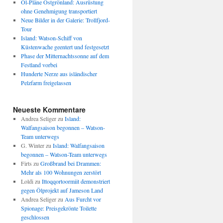
Öl-Pläne Ostgrönland: Ausrüstung
ohne Genehmigung transportiert
Neue Bilder in der Galerie: Trollfjord-
Tour
Island: Watson-Schiff von
Küstenwache geentert und festgesetzt
Phase der Mitternachtssonne auf dem
Festland vorbei
Hunderte Nerze aus isländischer
Pelzfarm freigelassen
Neueste Kommentare
Andrea Seliger
zu
Island:
Walfangsaison begonnen – Watson-
Team unterwegs
G. Winter
zu
Island: Walfangsaison
begonnen – Watson-Team unterwegs
Firts
zu
Großbrand bei Drammen:
Mehr als 100 Wohnungen zerstört
Loldi
zu
Ittoqqortoormiit demonstriert
gegen Ölprojekt auf Jameson Land
Andrea Seliger
zu
Aus Furcht vor
Spionage: Preisgekrönte Toilette
geschlossen