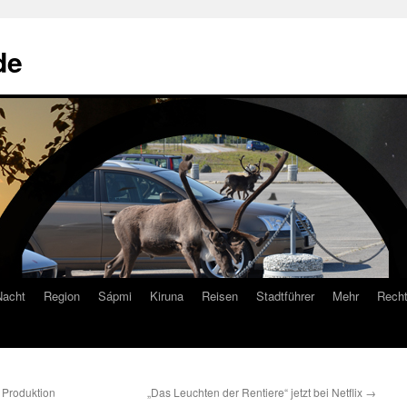
de
Nacht
Region
Sápmi
Kiruna
Reisen
Stadtführer
Mehr
Recht
 Produktion
„Das Leuchten der Rentiere“ jetzt bei Netflix
→