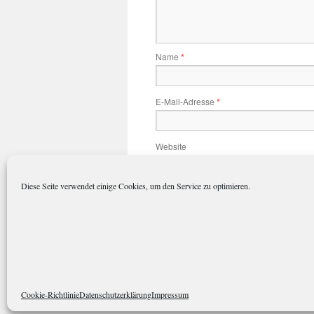
Name
*
E-Mail-Adresse
*
Website
Diese Seite verwendet einige Cookies, um den Service zu optimieren.
Name, E-Mail-Adresse und Website 
polarkreisportal.de
Datenschutze
Cookie-Richtlinie
Datenschutzerklärung
Impressum