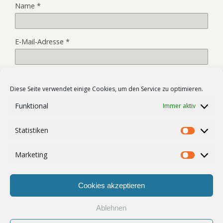
Name
*
E-Mail-Adresse
*
Website
Diese Seite verwendet einige Cookies, um den Service zu optimieren.
Funktional
Immer aktiv
Name, E-Mail-Adresse und Website in diesem Browser für
Statistiken
meinen nächsten Kommentar speichern.
Statist
Marketing
Market
Cookies akzeptieren
Ablehnen
Zum Seitenanfang