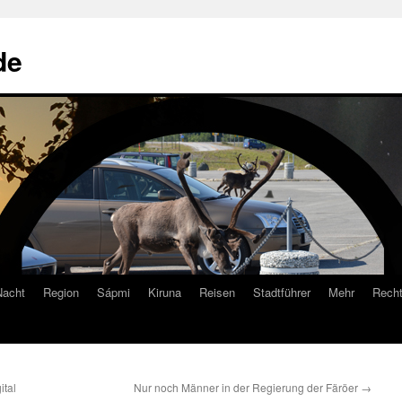
de
Nacht
Region
Sápmi
Kiruna
Reisen
Stadtführer
Mehr
Recht
ital
Nur noch Männer in der Regierung der Färöer
→