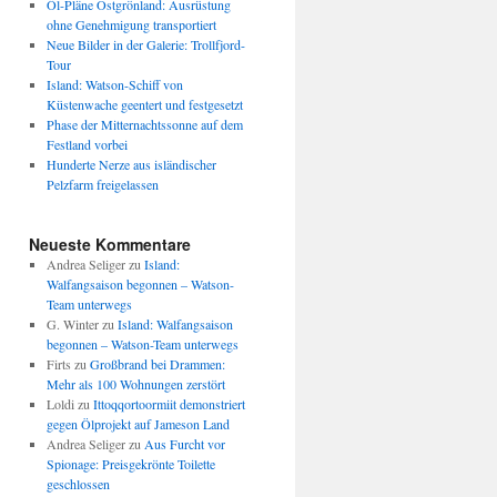
Öl-Pläne Ostgrönland: Ausrüstung
ohne Genehmigung transportiert
Neue Bilder in der Galerie: Trollfjord-
Tour
Island: Watson-Schiff von
Küstenwache geentert und festgesetzt
Phase der Mitternachtssonne auf dem
Festland vorbei
Hunderte Nerze aus isländischer
Pelzfarm freigelassen
Neueste Kommentare
Andrea Seliger
zu
Island:
Walfangsaison begonnen – Watson-
Team unterwegs
G. Winter
zu
Island: Walfangsaison
begonnen – Watson-Team unterwegs
Firts
zu
Großbrand bei Drammen:
Mehr als 100 Wohnungen zerstört
Loldi
zu
Ittoqqortoormiit demonstriert
gegen Ölprojekt auf Jameson Land
Andrea Seliger
zu
Aus Furcht vor
Spionage: Preisgekrönte Toilette
geschlossen