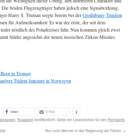
nen die Wichtigkeit dieser Übung, den defensiven Charakter und
 Die beiden Flugzeugträger haben jedoch eine Signalwirkung.
er Harry S. Truman sorgte bereits bei der
Großübung Trindent
arn für Aufmerksamkeit: Er war der erste, der seit dem
der nördlich des Polarkreises fuhr. Nun kommen gleich zwei
amit Stärke angesichts der neuen russischen Zirkon-Missiles
-Boot in Tromsø
över Trident Juncture in Norwegen
teilen
E-Mail
Norwegen
,
Russland
veröffentlicht. Setze ein Lesezeichen für den
Permalink
.
ital
Nur noch Männer in der Regierung der Färöer
→