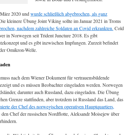
m März 2020 und
wurde schließlich abgebrochen, als ganz
 Die kleinere Übung Joint Viking sollte im Januar 2021 in Troms
rochen, nachdem zahlreiche Soldaten an Covid erkrankten.
Cold
er in Norwegen seit Trident Juncture 2018. Es gibt
hutzkonzept und es gibt inzwischen Impfungen. Zurzeit befindet
 der Omikron-Welle.
laden
muss nach dem Wiener Dokument für vertrauensbildende
ezeigt und es müssen Beobachter eingeladen werden. Norwegen
edsländer, darunter auch Russland, dazu eingeladen. Die Übung
schen Grenze stattfinden, aber trotzdem ist Russland das Land, das
mierte der Chef des norwegischen operativen Hauptquartiers,
e den Chef der russischen Nordflotte, Aleksandr Moisejew über
rhindern.