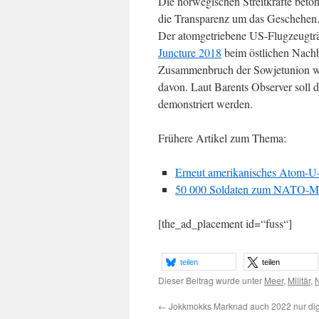
Die norwegischen Streitkräfte beto
die Transparenz um das Geschehen.
Der atomgetriebene US-Flugzeugträg
Juncture 2018
beim östlichen Nachb
Zusammenbruch der Sowjetunion wie
davon. Laut Barents Observer soll d
demonstriert werden.
Frühere Artikel zum Thema:
Erneut amerikanisches Atom-U
50 000 Soldaten zum NATO-Man
[the_ad_placement id=“fuss“]
teilen
teilen
Dieser Beitrag wurde unter
Meer
,
Militär
,
←
Jokkmokks Marknad auch 2022 nur dig