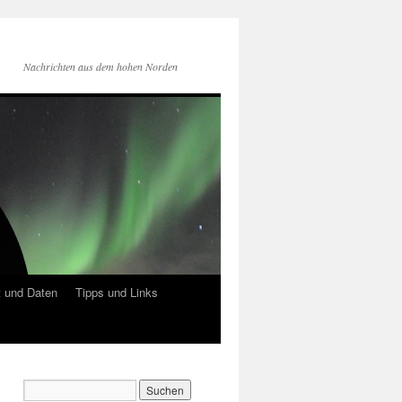
Nachrichten aus dem hohen Norden
 und Daten
Tipps und Links