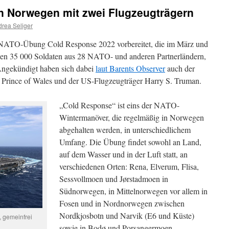
n Norwegen mit zwei Flugzeugträgern
rea Seliger
NATO-Übung Cold Response 2022 vorbereitet, die im März und
erden 35 000 Soldaten aus 28 NATO- und anderen Partnerländern,
Angekündigt haben sich dabei
laut Barents Observer
auch der
 Prince of Wales und der US-Flugzeugträger Harry S. Truman.
„Cold Response“ ist eins der NATO-
Wintermanöver, die regelmäßig in Norwegen
abgehalten werden, in unterschiedlichem
Umfang. Die Übung findet sowohl an Land,
auf dem Wasser und in der Luft statt, an
verschiedenen Orten: Rena, Elverum, Flisa,
Sessvollmoen und Jørstadmoen in
Südnorwegen, in Mittelnorwegen vor allem in
Fosen und in Nordnorwegen zwischen
Nordkjosbotn und Narvik (E6 und Küste)
 gemeinfrei
sowie in Bodø und Porsangermoen.