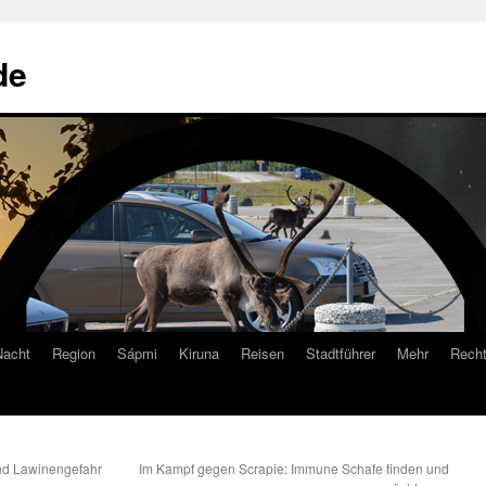
de
Nacht
Region
Sápmi
Kiruna
Reisen
Stadtführer
Mehr
Recht
nd Lawinengefahr
Im Kampf gegen Scrapie: Immune Schafe finden und