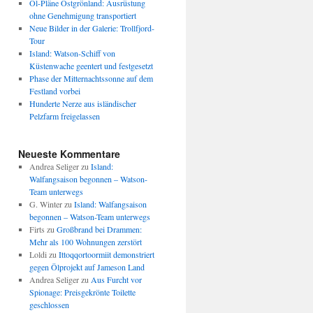
Öl-Pläne Ostgrönland: Ausrüstung
ohne Genehmigung transportiert
Neue Bilder in der Galerie: Trollfjord-
Tour
Island: Watson-Schiff von
Küstenwache geentert und festgesetzt
Phase der Mitternachtssonne auf dem
Festland vorbei
Hunderte Nerze aus isländischer
Pelzfarm freigelassen
Neueste Kommentare
Andrea Seliger
zu
Island:
Walfangsaison begonnen – Watson-
Team unterwegs
G. Winter
zu
Island: Walfangsaison
begonnen – Watson-Team unterwegs
Firts
zu
Großbrand bei Drammen:
Mehr als 100 Wohnungen zerstört
Loldi
zu
Ittoqqortoormiit demonstriert
gegen Ölprojekt auf Jameson Land
Andrea Seliger
zu
Aus Furcht vor
Spionage: Preisgekrönte Toilette
geschlossen