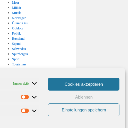
Meer
Militär
Musik
Norwegen
Öl und Gas
Outdoor
Politik
Russland
Sápmi
Schweden
Spitzbergen
Sport
Tourismus
Uncategorized
USA
Verkehr
Immer aktiv
Cookies akzeptieren
Vulkanismus/ Erdbeben
Wirtschaft
Ablehnen
Statistiken
Archiv
Archiv
Einstellungen speichern
Marketing
Stolz präsentiert von WordPress.