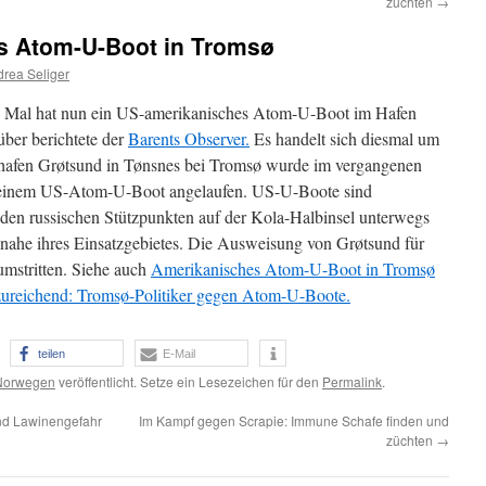
züchten
→
s Atom-U-Boot in Tromsø
rea Seliger
 Mal hat nun ein US-amerikanisches Atom-U-Boot im Hafen
ber berichtete der
Barents Observer.
Es handelt sich diesmal um
hafen Grøtsund in Tønsnes bei Tromsø wurde im vergangenen
on einem US-Atom-U-Boot angelaufen. US-U-Boote sind
n russischen Stützpunkten auf der Kola-Halbinsel unterwegs
 nahe ihres Einsatzgebietes. Die Ausweisung von Grøtsund für
mstritten. Siehe auch
Amerikanisches Atom-U-Boot in Tromsø
zureichend: Tromsø-Politiker gegen Atom-U-Boote.
teilen
E-Mail
Norwegen
veröffentlicht. Setze ein Lesezeichen für den
Permalink
.
nd Lawinengefahr
Im Kampf gegen Scrapie: Immune Schafe finden und
züchten
→