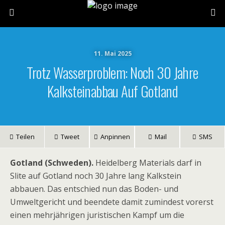
11. Mai 2025
Trotz Wasserproblem: Noch 30 Jahre
Kalksteinabbau Auf Gotland
Teilen
Tweet
Anpinnen
Mail
SMS
Gotland (Schweden).
Heidelberg Materials darf in
Slite auf Gotland noch 30 Jahre lang Kalkstein
abbauen. Das entschied nun das Boden- und
Umweltgericht und beendete damit zumindest vorerst
einen mehrjährigen juristischen Kampf um die