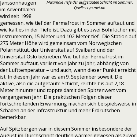
Janssonhaugen
Maximale Tiefe der aufgetauten Schicht im Sommer.
Quelle
cryo.met.no
im Adventdalen
wird seit 1998
gemessen
, wie tief der Permafrost im Sommer auftaut und
wie kalt es in der Tiefe ist. Dazu gibt es zwei Bohrlöcher mit
Instrumenten, 15 Meter und 102 Meter tief. Die Station auf
275 Meter Höhe wird gemeinsam vom Norwegischen
Polarinstitut, der Universität auf Svalbard und der
Universität Oslo betrieben. Wie tief der Permafrost im
Sommer auftaut, variiert von Jahr zu Jahr, abhängig von
der Lufttemperatur – und auch, wann dieser Punkt erreicht
ist. In diesem Jahr war es am 9. September soweit. Die
aktive, also die aufgetaute Schicht, reichte bis auf 2,18
Meter hinunter und toppte damit den Spitzenwert vom
vergangenen Jahr. Die praktischen Folgen dieser
fortschreitenden Erwärmung machen sich beispielsweise in
Schäden an der Infrastruktur und mehr Erdrutschen
bemerkbar.
Auf Spitzbergen war in diesem Sommer
insbesondere der
August im Durchschnitt deutlich wärmer gewesen
als zuvor