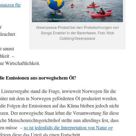
stanzen für
r
Greenpeace-Protest bei den Probebohrungen von
Songa Enabler in der Barentssee. Foto: Nick
leuchtet
Cobbing/Greenpeace
t sørøst
chkeit –
ur Wirtschaftlichkeit.
 die Emissionen aus norwegischem Öl?
er Lizenzvergabe stand die Frage, inwieweit Norwegen für die
später mit dem in Norwegen geförderten Öl produziert werden.
, die Folgen der Emissionen auf das Klima bleiben jedoch nicht
zen. Der norwegische Staat lehnt die Verantwortung für diese
he Menschenrechtsgerichtshof stellte nun allerdings fest, dass
igen müsse –
so ist jedenfalls die Interpretation von Natur og
eiern diese das Urteil als einen Fortschritt.