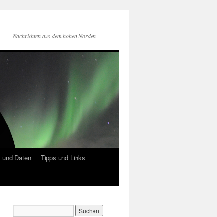
Nachrichten aus dem hohen Norden
 und Daten
Tipps und Links