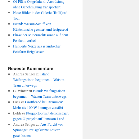
Öl-Pläne Ostgrönland: Ausrüstung
ohne Genehmigung transportiert
Neue Bilder in der Galerie: Trollfjord-
Tour
Island: Watson-Schiff von
Küstenwache geentert und festgesetzt
Phase der Mitternachtssonne auf dem
Festland vorbei
Hunderte Nerze aus isländischer
Pelzfarm freigelassen
Neueste Kommentare
Andrea Seliger
zu
Island:
Walfangsaison begonnen – Watson-
Team unterwegs
G. Winter
zu
Island: Walfangsaison
begonnen – Watson-Team unterwegs
Firts
zu
Großbrand bei Drammen:
Mehr als 100 Wohnungen zerstört
Loldi
zu
Ittoqqortoormiit demonstriert
gegen Ölprojekt auf Jameson Land
Andrea Seliger
zu
Aus Furcht vor
Spionage: Preisgekrönte Toilette
geschlossen