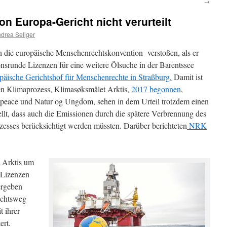
→
n Europa-Gericht nicht verurteilt
drea Seliger
 die europäische Menschenrechtskonvention verstoßen, als er
srunde Lizenzen für eine weitere Ölsuche in der Barentssee
päische Gerichtshof für Menschenrechte in Straßburg.
Damit ist
n Klimaprozess, Klimasøksmålet Arktis,
2017 begonnen
,
npeace und Natur og Ungdom, sehen in dem Urteil trotzdem einen
ellt, dass auch die Emissionen durch die spätere Verbrennung des
sses berücksichtigt werden müssten. Darüber berichteten
NRK
 Arktis um
 Lizenzen
ergeben
echtsweg
 ihrer
ert.