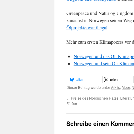
Greenpeace und Natur og Ungdom h
zunächst in Norwegen seinen Weg d
Ölprojekte war illegal
Mehr zum ersten Klimapozess vor d
Norwegen und das Öl: Klimaproz
Norwegen und sein Öl: Klimapro
teilen
teilen
Dieser Beitrag wurde unter
Arktis
,
Meer
,
N
←
Preise des Nordischen Rates: Literatur 
Färöer
Schreibe einen Kommen