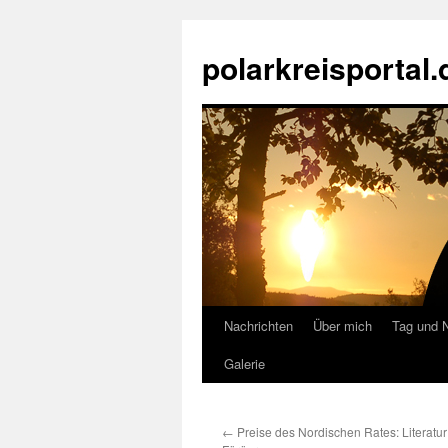
Zum
Inhalt
polarkreisportal.
springen
Nachrichten
Über mich
Tag und 
Galerie
←
Preise des Nordischen Rates: Literatur 