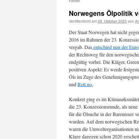
Färöer
Norwegens Ölpolitik vo
Veröffentlicht am
29. Oktober 2025
von
An
Der Staat Norwegen hat nicht gegen
2016 im Rahmen der 23. Konzession
vergab. Das
entschied nun der Euro
der Rechtsweg für den norwegische
endgültig vorbei. Die Kläger, Gree
positiven Aspekt: Es werde festgest
Öls im Zuge des Genehmigungsproze
und
Rett.no.
Konkret ging es im Klimasøksmålet
die 23. Konzessionsrunde, als neue
für die Ölsuche in der Barentssee v
wurden. Auf dem norwegischen R
waren die Umweltorganisationen mit
Klage dagegen schon 2020 gescheit