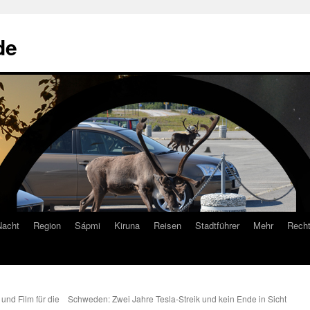
de
Nacht
Region
Sápmi
Kiruna
Reisen
Stadtführer
Mehr
Recht
und Film für die
Schweden: Zwei Jahre Tesla-Streik und kein Ende in Sicht