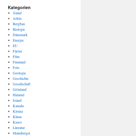
Kategorien
Åland
Arktis
Bergbau
Biologie
Dänemark
Energie
EU
Färöer
Film
Finnland
Foto
Geologie
Geschichte
Gesellschaft
Grönland
Himmel
Island
Kanada
Kiruna
Klima
Kunst
Literatur
Malmberget