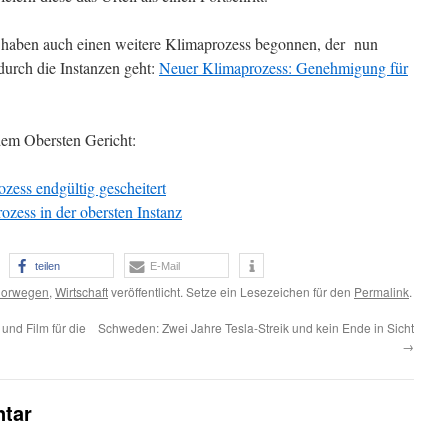
aben auch einen weitere Klimaprozess begonnen, der nun
urch die Instanzen geht:
Neuer Klimaprozess: Genehmigung für
em Obersten Gericht:
ess endgültig gescheitert
zess in der obersten Instanz
teilen
E-Mail
orwegen
,
Wirtschaft
veröffentlicht. Setze ein Lesezeichen für den
Permalink
.
und Film für die
Schweden: Zwei Jahre Tesla-Streik und kein Ende in Sicht
→
tar