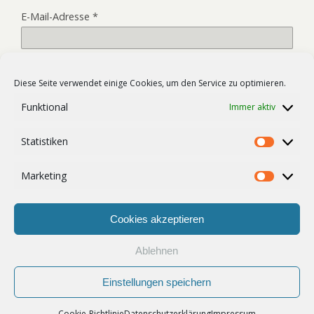
E-Mail-Adresse
*
Website
Diese Seite verwendet einige Cookies, um den Service zu optimieren.
Funktional
Immer aktiv
Name, E-Mail-Adresse und Website in diesem Browser für
Statistiken
meinen nächsten Kommentar speichern.
Statist
Marketing
Market
Cookies akzeptieren
Ablehnen
Zum Seitenanfang
Einstellungen speichern
Mobil
Desktop
Cookie-Richtlinie
Datenschutzerklärung
Impressum