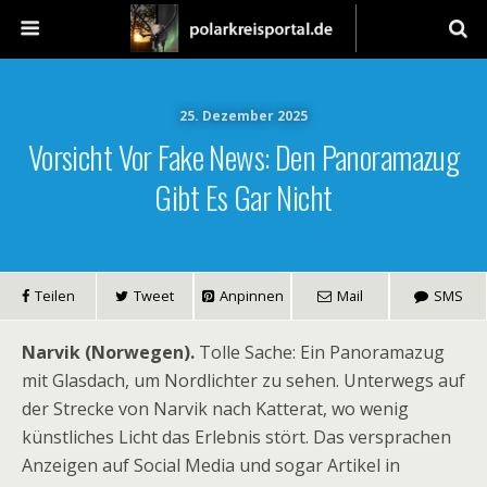
25. Dezember 2025
Vorsicht Vor Fake News: Den Panoramazug
Gibt Es Gar Nicht
Teilen
Tweet
Anpinnen
Mail
SMS
Narvik (Norwegen).
Tolle Sache: Ein Panoramazug
mit Glasdach, um Nordlichter zu sehen. Unterwegs auf
der Strecke von Narvik nach Katterat, wo wenig
künstliches Licht das Erlebnis stört. Das versprachen
Anzeigen auf Social Media und sogar Artikel in