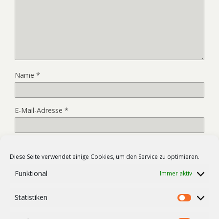
Name
*
E-Mail-Adresse
*
Website
Diese Seite verwendet einige Cookies, um den Service zu optimieren.
Funktional
Immer aktiv
Name, E-Mail-Adresse und Website in diesem Browser für
Statistiken
meinen nächsten Kommentar speichern.
Statist