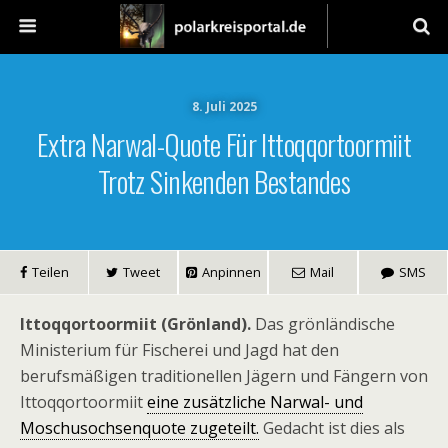
8. Juli 2025
Extra Narwal-Quote Für Ittoqqortoormiit
Trotz Sinkenden Bestandes
Teilen
Tweet
Anpinnen
Mail
SMS
Ittoqqortoormiit (Grönland).
Das grönländische
Ministerium für Fischerei und Jagd hat den
berufsmäßigen traditionellen Jägern und Fängern von
Ittoqqortoormiit
eine zusätzliche Narwal- und
Moschusochsenquote zugeteilt.
Gedacht ist dies als