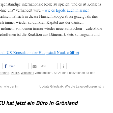
igenständige internationale Rolle zu spielen, und es ist Konsens
 ohne uns“ verhandelt wird –
wie es Egede auch in seiner
iksen hat sich in dieser Hinsicht kooperativer gezeigt als ihre
uch immer wieder zu dunklen Kapitel aus der dänisch-
 nehmen, von denen immer wieder neue auftauchen – zuletzt die
Betroffenen ist die Reaktion aus Dänemark stets zu langsam und
nd: US-Konsulat in der Hauptstadt Nuuk eröffnet
teilen
E-Mail
önland
,
Politik
,
Wirtschaft
veröffentlicht. Setze ein Lesezeichen für den
ch wie der im
Update Grindavík: Wie die Lava geflossen ist
→
EU hat jetzt ein Büro in Grönland