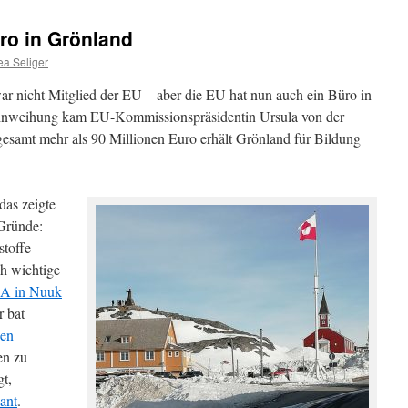
üro in Grönland
ea Seliger
ar nicht Mitglied der EU – aber die EU hat nun auch ein Büro in
inweihung kam EU-Kommissionspräsidentin Ursula von der
gesamt mehr als 90 Millionen Euro erhält Grönland für Bildung
das zeigte
 Gründe:
stoffe –
ch wichtige
SA in Nuuk
r bat
en
en zu
t,
kant
.