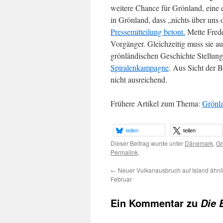
weitere Chance für Grönland, eine e
in Grönland, dass „nichts über uns
Pressemitteilung betont.
Mette Freder
Vorgänger. Gleichzeitig muss sie a
grönländischen Geschichte Stellung
Spiralenkampagne
. Aus Sicht der 
nicht ausreichend.
Frühere Artikel zum Thema:
Grönla
teilen
teilen
Dieser Beitrag wurde unter
Dänemark
,
Gr
Permalink
.
←
Neuer Vulkanausbruch auf Island ähnli
Februar
Ein Kommentar zu
Die 