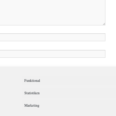
in diesem Browser für meinen nächsten Kommentar speichern.
Funktional
Statistiken
Marketing
rklärung