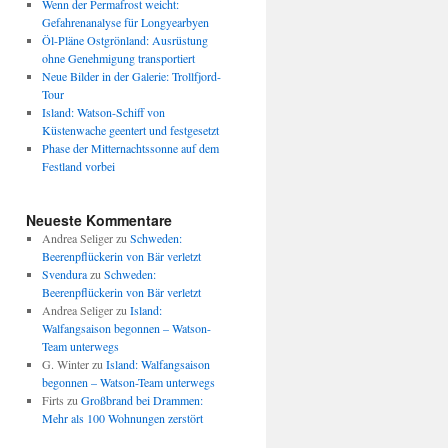
Wenn der Permafrost weicht:
Gefahrenanalyse für Longyearbyen
Öl-Pläne Ostgrönland: Ausrüstung
ohne Genehmigung transportiert
Neue Bilder in der Galerie: Trollfjord-
Tour
Island: Watson-Schiff von
Küstenwache geentert und festgesetzt
Phase der Mitternachtssonne auf dem
Festland vorbei
Neueste Kommentare
Andrea Seliger
zu
Schweden:
Beerenpflückerin von Bär verletzt
Svendura
zu
Schweden:
Beerenpflückerin von Bär verletzt
Andrea Seliger
zu
Island:
Walfangsaison begonnen – Watson-
Team unterwegs
G. Winter
zu
Island: Walfangsaison
begonnen – Watson-Team unterwegs
Firts
zu
Großbrand bei Drammen:
Mehr als 100 Wohnungen zerstört