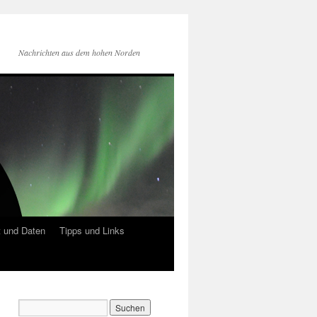
Nachrichten aus dem hohen Norden
 und Daten
Tipps und Links