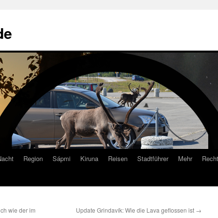
de
Nacht
Region
Sápmi
Kiruna
Reisen
Stadtführer
Mehr
Recht
ch wie der im
Update Grindavík: Wie die Lava geflossen ist
→