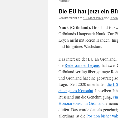
Februar
Die EU hat jetzt ein B
Veröffentlicht am
18. März 2024
von
Andr
Nuuk (Grönland).
Grönland ist zw
Grönlands Hauptstadt Nuuk. Zur E
Leyen nicht mit leeren Händen: Ins
und für grünes Wachstum.
Das Interesse der EU an Grönland, 
die
Rede von der Leyens
, hat zwei
Grönland verfügt über gefragte Roh
und Grönland hat eine geostrategis
Lage. Seit 2020 unterhalten
die U
ein eigenes Konsulat
. Im selben Jah
Russland um die Genehmigung,
ein
Honorarkonsul in Grönland
ernenn
dürfen. Das wurde damals genehmig
allerdings ist die
Position bisher va