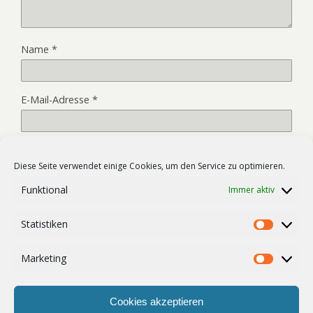
Name
*
E-Mail-Adresse
*
Website
Diese Seite verwendet einige Cookies, um den Service zu optimieren.
Funktional
Immer aktiv
Name, E-Mail-Adresse und Website in diesem Browser für
Statistiken
meinen nächsten Kommentar speichern.
Statist
Marketing
Market
Cookies akzeptieren