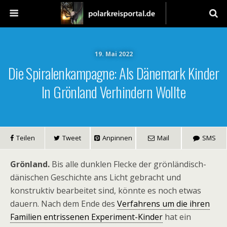
19. Mai 2022
Die Spiralenkampagne: Als Dänemark Kinder
In Grönland Verhindern Wollte
Teilen
Tweet
Anpinnen
Mail
SMS
Grönland.
Bis alle dunklen Flecke der grönländisch-
dänischen Geschichte ans Licht gebracht und
konstruktiv bearbeitet sind, könnte es noch etwas
dauern. Nach dem Ende des
Verfahrens um die ihren
Familien entrissenen Experiment-Kinder
hat ein