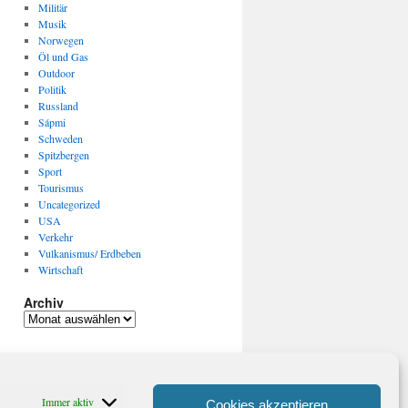
Militär
Musik
Norwegen
Öl und Gas
Outdoor
Politik
Russland
Sápmi
Schweden
Spitzbergen
Sport
Tourismus
Uncategorized
USA
Verkehr
Vulkanismus/ Erdbeben
Wirtschaft
Archiv
Archiv
Immer aktiv
Cookies akzeptieren