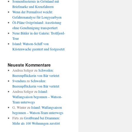
Sonnenfinsternis in Grönland mit
Briefmarke und Kreuzfahrern
Wenn der Permafrost weicht:
Gefahrenanalyse für Longyearbyen
Öl-Pläne Ostgrönland: Ausrüstung
ohne Genehmigung transportiert
Neue Bilder in der Galerie: Trollfjord-
Tour
Island: Watson-Schiff von
Küstenwache geentert und festgesetzt
Neueste Kommentare
Andrea Seliger
zu
Schweden:
Beerenpflückerin von Bär verletzt
Svendura
zu
Schweden:
Beerenpflückerin von Bär verletzt
Andrea Seliger
zu
Island:
Walfangsaison begonnen – Watson-
Team unterwegs
G. Winter
zu
Island: Walfangsaison
begonnen – Watson-Team unterwegs
Firts
zu
Großbrand bei Drammen:
Mehr als 100 Wohnungen zerstört