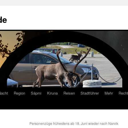
de
Nacht
Region
Sápmi
Kiruna
Reisen
Stadtführer
Mehr
Recht
Personenzüge frühestens ab 18. Juni wieder nach Narvik