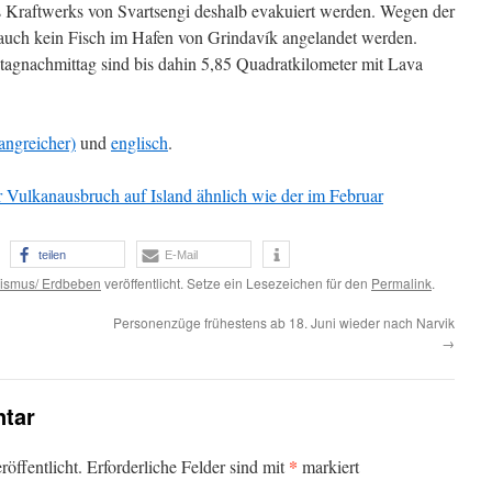
s Kraftwerks von Svartsengi deshalb evakuiert werden. Wegen der
 auch kein Fisch im Hafen von Grindavík angelandet werden.
agnachmittag sind bis dahin 5,85 Quadratkilometer mit Lava
angreicher)
und
englisch
.
 Vulkanausbruch auf Island ähnlich wie der im Februar
teilen
E-Mail
ismus/ Erdbeben
veröffentlicht. Setze ein Lesezeichen für den
Permalink
.
Personenzüge frühestens ab 18. Juni wieder nach Narvik
→
tar
*
öffentlicht.
Erforderliche Felder sind mit
markiert