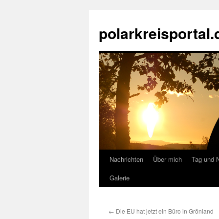
Zum
Inhalt
polarkreisportal.
springen
Nachrichten
Über mich
Tag und 
Galerie
←
Die EU hat jetzt ein Büro in Grönland