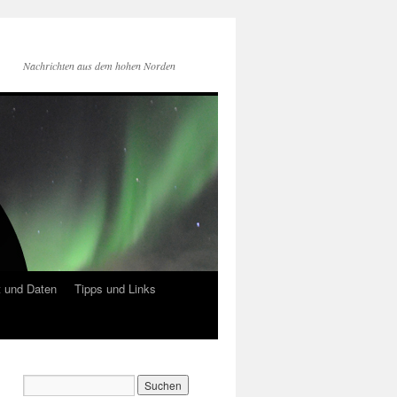
Nachrichten aus dem hohen Norden
 und Daten
Tipps und Links