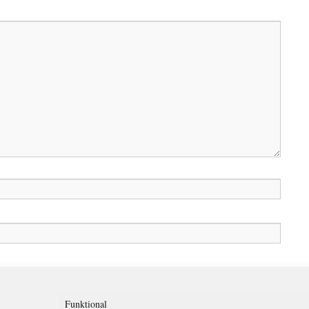
in diesem Browser für meinen nächsten Kommentar speichern.
Funktional