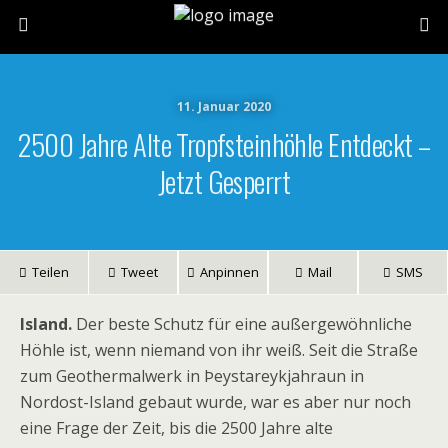
11. Januar 2020
2500 Jahre Alte Tropfsteinhöhle Entdeckt –
Jetzt Gesperrt
Teilen
Tweet
Anpinnen
Mail
SMS
Island.
Der beste Schutz für eine außergewöhnliche
Höhle ist, wenn niemand von ihr weiß. Seit die Straße
zum Geothermalwerk in Þeystareykjahraun in
Nordost-Island gebaut wurde, war es aber nur noch
eine Frage der Zeit, bis die 2500 Jahre alte