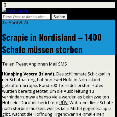
15. April 2023
Scrapie in Nordisland – 1400
Schafe müssen sterben
Teilen
Tweet
Anpinnen
Mail
SMS
Húnaþing Vestra (Island).
Das schlimmste Schicksal in
der Schafhaltung hat nun zwei Höfe in Nordisland
getroffen: Scrapie. Rund 700 Tiere des ersten Hofes
wurden bereits getötet, um die Ausbreitung zu
verhindern, etwa ebenso viele werden es beim zweiten
Hof sein. Darüber berichtete
RÚV.
Während diese Schafe
noch sterben müssen, weil es kein Mittel gegen Scrapie
gibt, wächst die Hoffnung, irgendwann einmal einen