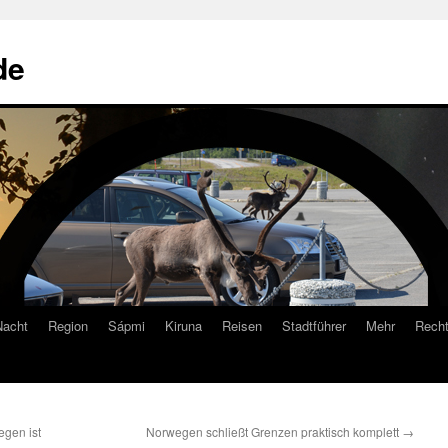
de
Nacht
Region
Sápmi
Kiruna
Reisen
Stadtführer
Mehr
Recht
gen ist
Norwegen schließt Grenzen praktisch komplett
→