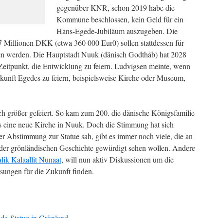
gegenüber KNR, schon 2019 habe die
Kommune beschlossen, kein Geld für ein
Hans-Egede-Jubiläum auszugeben. Die
7 Millionen DKK (etwa 360 000 Eur0) sollen stattdessen für
n werden. Die Hauptstadt Nuuk (dänisch Godthåb) hat 2028
 Zeitpunkt, die Entwicklung zu feiern. Ludvigsen meinte, wenn
nkunft Egedes zu feiern, beispielsweise Kirche oder Museum,
h größer gefeiert. So kam zum 200. die dänische Königsfamilie
 eine neue Kirche in Nuuk. Doch die Stimmung hat sich
er Abstimmung zur Statue sah, gibt es immer noch viele, die an
n der grönländischen Geschichte gewürdigt sehen wollen. Andere
ik Kalaallit Nunaat
, will nun aktiv Diskussionen um die
sungen für die Zukunft finden.
de-Statue in Grönland