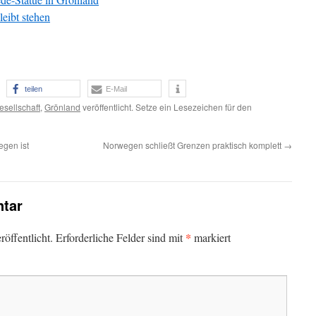
eibt stehen
teilen
E-Mail
esellschaft
,
Grönland
veröffentlicht. Setze ein Lesezeichen für den
gen ist
Norwegen schließt Grenzen praktisch komplett
→
tar
*
öffentlicht.
Erforderliche Felder sind mit
markiert