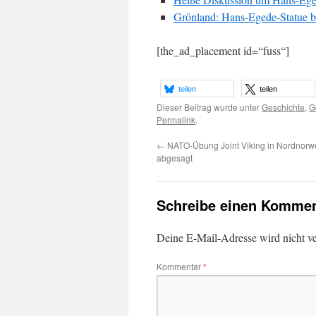
Grönland: Hans-Egede-Statue bl
[the_ad_placement id=“fuss“]
teilen
teilen
Dieser Beitrag wurde unter
Geschichte
,
G
Permalink
.
←
NATO-Übung Joint Viking in Nordnorwe
abgesagt
Schreibe einen Kommen
Deine E-Mail-Adresse wird nicht ver
Kommentar
*