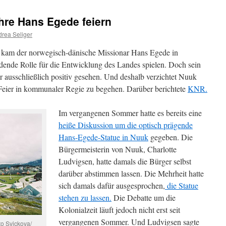
ahre Hans Egede feiern
rea Seliger
 kam der norwegisch-dänische Missionar Hans Egede in
idende Rolle für die Entwicklung des Landes spielen. Doch sein
 ausschließlich positiv gesehen. Und deshalb verzichtet Nuuk
 Feier in kommunaler Regie zu begehen. Darüber berichtete
KNR.
Im vergangenen Sommer hatte es bereits eine
heiße Diskussion um die optisch prägende
Hans-Egede-Statue in Nuuk
gegeben. Die
Bürgermeisterin von Nuuk, Charlotte
Ludvigsen, hatte damals die Bürger selbst
darüber abstimmen lassen. Die Mehrheit hatte
sich damals dafür ausgesprochen,
die Statue
stehen zu lassen.
Die Debatte um die
Kolonialzeit läuft jedoch nicht erst seit
vergangenen Sommer. Und Ludvigsen sagte
o Svickova/