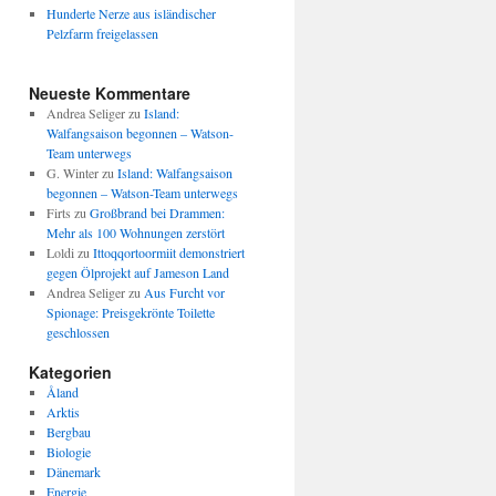
Hunderte Nerze aus isländischer
Pelzfarm freigelassen
Neueste Kommentare
Andrea Seliger
zu
Island:
Walfangsaison begonnen – Watson-
Team unterwegs
G. Winter
zu
Island: Walfangsaison
begonnen – Watson-Team unterwegs
Firts
zu
Großbrand bei Drammen:
Mehr als 100 Wohnungen zerstört
Loldi
zu
Ittoqqortoormiit demonstriert
gegen Ölprojekt auf Jameson Land
Andrea Seliger
zu
Aus Furcht vor
Spionage: Preisgekrönte Toilette
geschlossen
Kategorien
Åland
Arktis
Bergbau
Biologie
Dänemark
Energie