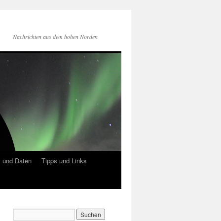
Nachrichten aus dem hohen Norden
 und Daten
Tipps und Links