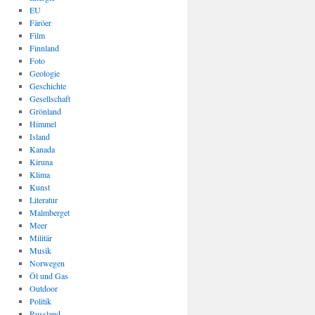
EU
Färöer
Film
Finnland
Foto
Geologie
Geschichte
Gesellschaft
Grönland
Himmel
Island
Kanada
Kiruna
Klima
Kunst
Literatur
Malmberget
Meer
Militär
Musik
Norwegen
Öl und Gas
Outdoor
Politik
Russland