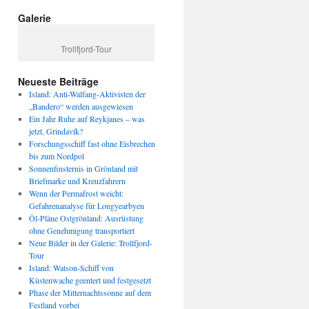
Galerie
Trollfjord-Tour
Neueste Beiträge
Island: Anti-Walfang-Aktivisten der
„Bandero“ werden ausgewiesen
Ein Jahr Ruhe auf Reykjanes – was
jetzt, Grindavík?
Forschungsschiff fast ohne Eisbrechen
bis zum Nordpol
Sonnenfinsternis in Grönland mit
Briefmarke und Kreuzfahrern
Wenn der Permafrost weicht:
Gefahrenanalyse für Longyearbyen
Öl-Pläne Ostgrönland: Ausrüstung
ohne Genehmigung transportiert
Neue Bilder in der Galerie: Trollfjord-
Tour
Island: Watson-Schiff von
Küstenwache geentert und festgesetzt
Phase der Mitternachtssonne auf dem
Festland vorbei