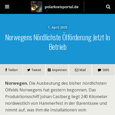
1. April 2025
Norwegens Nördlichste Ölförderung Jetzt In
Betrieb
Teilen
Tweet
Anpinnen
Mail
SMS
Norwegen.
Die Ausbeutung des bisher nördlichsten
Ölfelds Norwegens hat gestern begonnen. Das
Produktionsschiff Johan Castberg liegt 240 Kilometer
nordwestlich von Hammerfest in der Barentssee und
nimmt auf, was ihm die Installationen vom