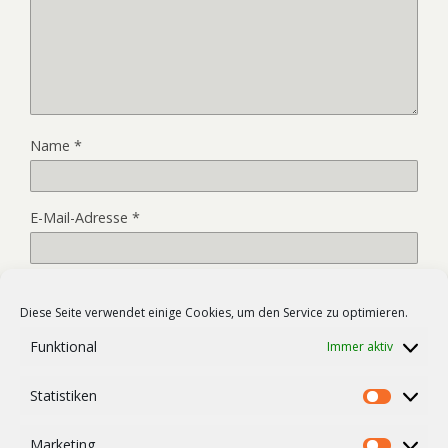
Name
*
E-Mail-Adresse
*
Website
Diese Seite verwendet einige Cookies, um den Service zu optimieren.
Funktional
Immer aktiv
Name, E-Mail-Adresse und Website in diesem Browser für
Statistiken
meinen nächsten Kommentar speichern.
Statist
Marketing