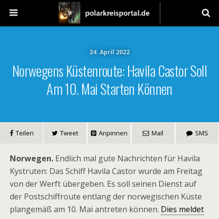
24. April 2022
Norwegens Küstenroute: Havila Castor Soll
Am 10. Mai Starten Können
Teilen
Tweet
Anpinnen
Mail
SMS
Norwegen.
Endlich mal gute Nachrichten für Havila
Kystruten: Das Schiff Havila Castor wurde am Freitag
von der Werft übergeben. Es soll seinen Dienst auf
der Postschiffroute entlang der norwegischen Küste
plangemäß am 10. Mai antreten können.
Dies meldet