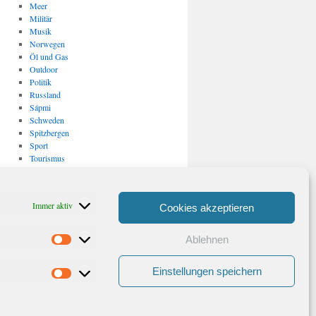
Meer
Militär
Musik
Norwegen
Öl und Gas
Outdoor
Politik
Russland
Sápmi
Schweden
Spitzbergen
Sport
Tourismus
Uncategorized
USA
Verkehr
Immer aktiv
Cookies akzeptieren
Vulkanismus/ Erdbeben
Wirtschaft
Ablehnen
Statistiken
Archiv
Archiv
Einstellungen speichern
Marketing
Stolz präsentiert von WordPress.