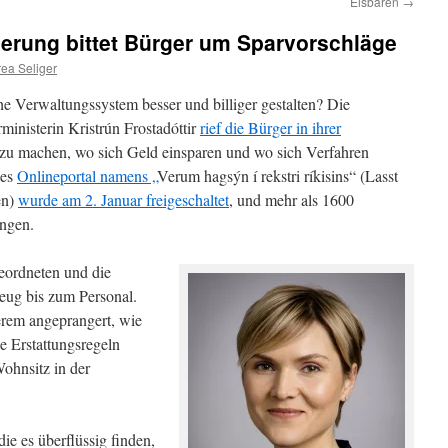
Eisbären
→
erung bittet Bürger um Sparvorschläge
ea Seliger
he Verwaltungssystem besser und billiger gestalten? Die
ministerin Kristrún Frostadóttir
rief die Bürger in ihrer
 zu machen, wo sich Geld einsparen und wo sich Verfahren
des
Onlineportal namens „
Verum hagsýn í rekstri ríkisins“ (Lasst
en)
wurde am 2. Januar freigeschaltet
, und mehr als 1600
angen.
eordneten und die
eug bis zum Personal.
erem angeprangert, wie
e Erstattungsregeln
ohnsitz in der
die es überflüssig finden,