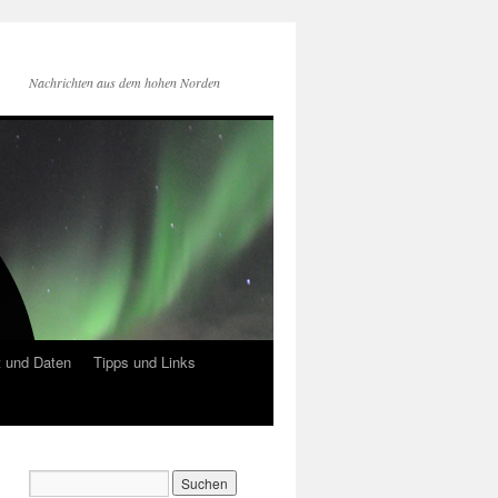
Nachrichten aus dem hohen Norden
 und Daten
Tipps und Links