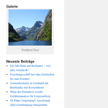
Galerie
Trollfjord-Tour
Neueste Beiträge
Ein Jahr Ruhe auf Reykjanes – was
jetzt, Grindavík?
Forschungsschiff fast ohne Eisbrechen
bis zum Nordpol
Sonnenfinsternis in Grönland mit
Briefmarke und Kreuzfahrern
Wenn der Permafrost weicht:
Gefahrenanalyse für Longyearbyen
Öl-Pläne Ostgrönland: Ausrüstung
ohne Genehmigung transportiert