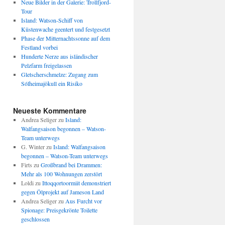
Neue Bilder in der Galerie: Trollfjord-
Tour
Island: Watson-Schiff von
Küstenwache geentert und festgesetzt
Phase der Mitternachtssonne auf dem
Festland vorbei
Hunderte Nerze aus isländischer
Pelzfarm freigelassen
Gletscherschmelze: Zugang zum
Sólheimajökull ein Risiko
Neueste Kommentare
Andrea Seliger
zu
Island:
Walfangsaison begonnen – Watson-
Team unterwegs
G. Winter
zu
Island: Walfangsaison
begonnen – Watson-Team unterwegs
Firts
zu
Großbrand bei Drammen:
Mehr als 100 Wohnungen zerstört
Loldi
zu
Ittoqqortoormiit demonstriert
gegen Ölprojekt auf Jameson Land
Andrea Seliger
zu
Aus Furcht vor
Spionage: Preisgekrönte Toilette
geschlossen