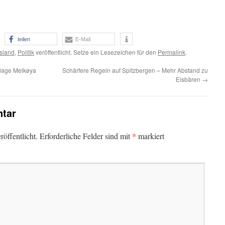
teilen
E-Mail
Island
,
Politik
veröffentlicht. Setze ein Lesezeichen für den
Permalink
.
lage Melkøya
Schärfere Regeln auf Spitzbergen – Mehr Abstand zu
Eisbären
→
tar
*
öffentlicht.
Erforderliche Felder sind mit
markiert