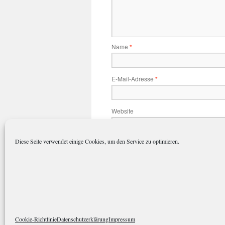
Name
*
E-Mail-Adresse
*
Website
Diese Seite verwendet einige Cookies, um den Service zu optimieren.
Name, E-Mail-Adresse und Website 
polarkreisportal.de
Datenschutze
Cookie-Richtlinie
Datenschutzerklärung
Impressum