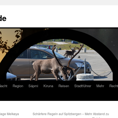
de
Nacht
Region
Sápmi
Kiruna
Reisen
Stadtführer
Mehr
Recht
lage Melkøya
Schärfere Regeln auf Spitzbergen – Mehr Abstand zu