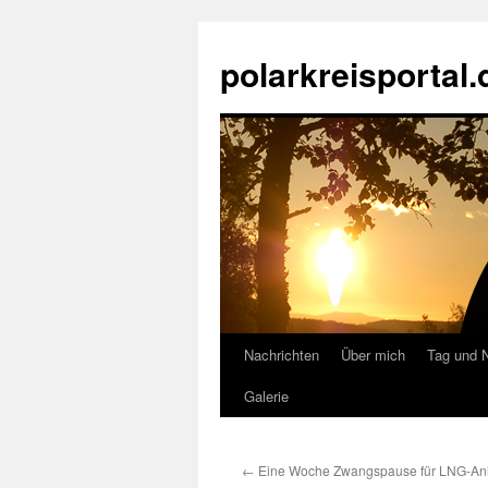
Zum
Inhalt
polarkreisportal.
springen
Nachrichten
Über mich
Tag und 
Galerie
←
Eine Woche Zwangspause für LNG-An