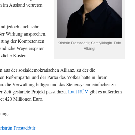
en im Ausland vertreten
.
ind jedoch auch sehr
oßer Wirkung ansprechen.
terung der Kompetenzen
Kristrún Frostadóttir, Samfylkingin. Foto
ndliche Wege ersparen
Alþingi
zliche Kosten.
on aus der sozialdemokratischen Allianz, zu der die
len Reformpartei und der Partei des Volkes hatte in ihrem
 die Verwaltung billiger und das Steuersystem einfacher zu
 Zeit gestartete Projekt passt dazu.
Laut RÚV
gibt es außerdem
et 420 Millionen Euro.
rung:
ristrún Frostadóttir