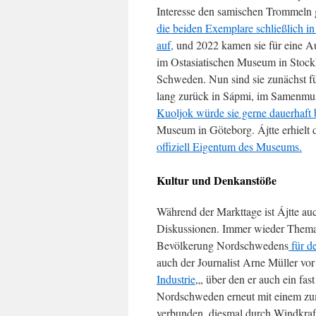
Interesse den samischen Trommeln g
die beiden Exemplare schließlich in
auf,
und 2022 kamen sie für eine Au
im Ostasiatischen Museum in Stoc
Schweden. Nun sind sie zunächst fü
lang zurück in Sápmi, im Samenmu
Kuoljok würde sie gerne dauerhaft 
Museum in Göteborg. Ájtte erhielt 
offiziell Eigentum des Museums.
Kultur und Denkanstöße
Während der Markttage ist Ájtte auc
Diskussionen. Immer wieder Thema i
Bevölkerung Nordschwedens
für de
auch der Journalist Arne Müller vo
Industrie
„, über den er auch ein fa
Nordschweden erneut mit einem zu
verbunden, diesmal durch Windkraf