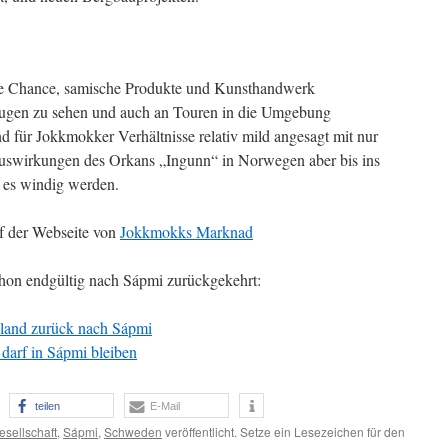
gute Chance, samische Produkte und Kunsthandwerk
Augen zu sehen und auch an Touren in die Umgebung
d für Jokkmokker Verhältnisse relativ mild angesagt mit nur
Auswirkungen des Orkans „Ingunn“ in Norwegen aber bis ins
 es windig werden.
f der Webseite von
Jokkmokks Marknad
hon endgültig nach Sápmi zurückgekehrt:
land zurück nach Sápmi
darf in Sápmi bleiben
teilen
E-Mail
esellschaft
,
Sápmi
,
Schweden
veröffentlicht. Setze ein Lesezeichen für den