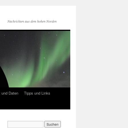
Nachrichten aus dem hohen Norden
 und Daten
Tipps und Links