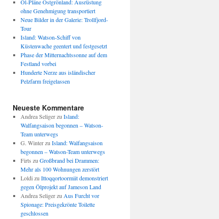
Öl-Pläne Ostgrönland: Ausrüstung
ohne Genehmigung transportiert
Neue Bilder in der Galerie: Trollfjord-
Tour
Island: Watson-Schiff von
Küstenwache geentert und festgesetzt
Phase der Mitternachtssonne auf dem
Festland vorbei
Hunderte Nerze aus isländischer
Pelzfarm freigelassen
Neueste Kommentare
Andrea Seliger
zu
Island:
Walfangsaison begonnen – Watson-
Team unterwegs
G. Winter
zu
Island: Walfangsaison
begonnen – Watson-Team unterwegs
Firts
zu
Großbrand bei Drammen:
Mehr als 100 Wohnungen zerstört
Loldi
zu
Ittoqqortoormiit demonstriert
gegen Ölprojekt auf Jameson Land
Andrea Seliger
zu
Aus Furcht vor
Spionage: Preisgekrönte Toilette
geschlossen