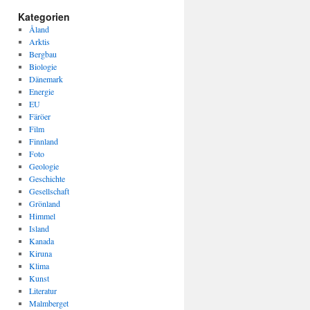
Kategorien
Åland
Arktis
Bergbau
Biologie
Dänemark
Energie
EU
Färöer
Film
Finnland
Foto
Geologie
Geschichte
Gesellschaft
Grönland
Himmel
Island
Kanada
Kiruna
Klima
Kunst
Literatur
Malmberget