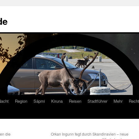
de
Nacht
Region
Sápmi
Kiruna
Reisen
Stadtführer
Mehr
Recht
gen die
Orkan Ingunn fegt durch Skandinavien – neue