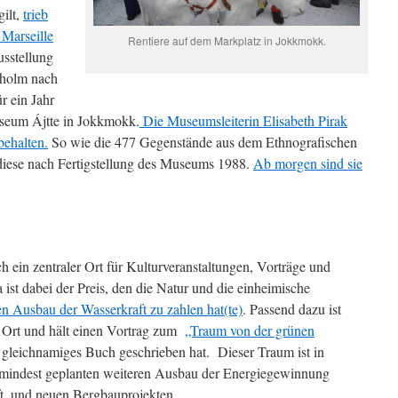
ilt,
trieb
 Marseille
Rentiere auf dem Markplatz in Jokkmokk.
sstellung
kholm nach
r ein Jahr
seum Ájtte in Jokkmokk.
Die Museumsleiterin Elisabeth Pirak
behalten.
So wie die 477 Gegenstände aus dem Ethnografischen
diese nach Fertigstellung des Museums 1988.
Ab morgen sind sie
h ein zentraler Ort für Kulturveranstaltungen, Vorträge und
st dabei der Preis, den die Natur und die einheimische
n Ausbau der Wasserkraft zu zahlen hat(te)
. Passend dazu ist
r Ort und hält einen Vortrag zum
„Traum von der grünen
st gleichnamiges Buch geschrieben hat. Dieser Traum ist in
mindest geplanten weiteren Ausbau der Energiegewinnung
t, und neuen Bergbauprojekten.