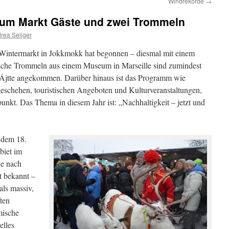
Windrekorde
→
um Markt Gäste und zwei Trommeln
rea Seliger
Wintermarkt in Jokkmokk hat begonnen – diesmal mit einem
che Trommeln aus einem Museum in Marseille sind zumindest
jtte angekommen. Darüber hinaus ist das Programm wie
eschehen, touristischen Angeboten und Kulturveranstaltungen,
nkt. Das Thema in diesem Jahr ist: „Nachhaltigkeit – jetzt und
 dem 18.
biet im
ie nach
t bekannt –
als massiv,
ften
mische
elles