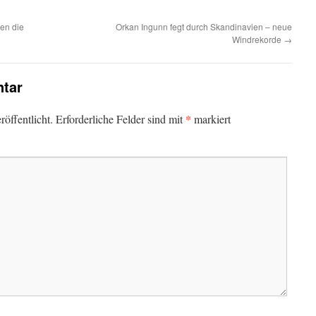
gen die
Orkan Ingunn fegt durch Skandinavien – neue
Windrekorde
→
tar
*
öffentlicht.
Erforderliche Felder sind mit
markiert