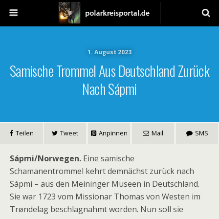
1. August 2023
Samische Trommel Aus Deutschland Zurück
Nach Sápmi
Teilen
Tweet
Anpinnen
Mail
SMS
Sápmi/Norwegen.
Eine samische
Schamanentrommel kehrt demnächst zurück nach
Sápmi – aus den Meininger Museen in Deutschland.
Sie war 1723 vom Missionar Thomas von Westen im
Trøndelag beschlagnahmt worden. Nun soll sie