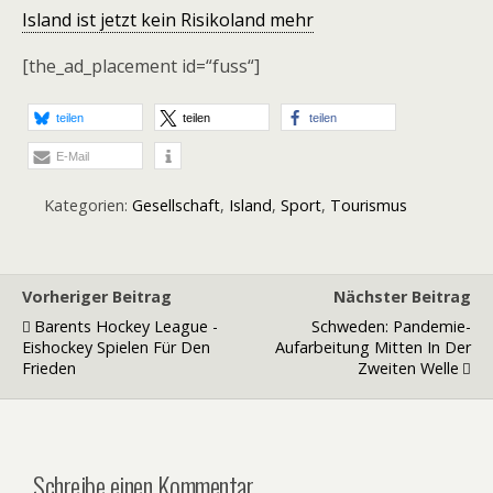
Island ist jetzt kein Risikoland mehr
[the_ad_placement id=“fuss“]
teilen
teilen
teilen
E-Mail
Kategorien:
Gesellschaft
,
Island
,
Sport
,
Tourismus
Vorheriger Beitrag
Nächster Beitrag
Barents Hockey League -
Schweden: Pandemie-
Eishockey Spielen Für Den
Aufarbeitung Mitten In Der
Frieden
Zweiten Welle
Schreibe einen Kommentar