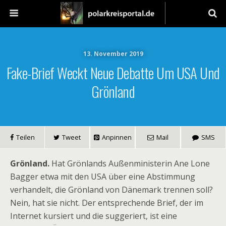
13. November 2019
Fake-Brief Weckt Neue Debatte Um USA Und
Grönland
Teilen
Tweet
Anpinnen
Mail
SMS
Grönland.
Hat Grönlands Außenministerin Ane Lone
Bagger etwa mit den USA über eine Abstimmung
verhandelt, die Grönland von Dänemark trennen soll?
Nein, hat sie nicht. Der entsprechende Brief, der im
Internet kursiert und die suggeriert, ist eine