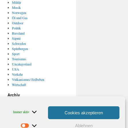
Militär
Musik
Norwegen
Öl und Gas
Outdoor
Politik
Russland
Sápmi
Schweden
Spitzbergen
Sport
Tourismus
Uncategorized
USA
Verkehr
Vulkanismus/ Erdbeben
Wirtschaft
Archiv
Archiv
Immer aktiv
Cookies akzeptieren
Ablehnen
Statistiken