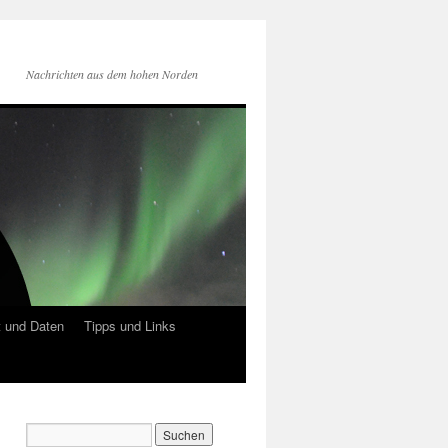
Nachrichten aus dem hohen Norden
 und Daten
Tipps und Links