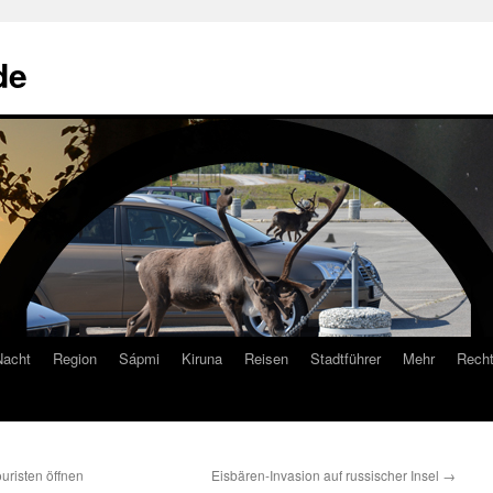
de
Nacht
Region
Sápmi
Kiruna
Reisen
Stadtführer
Mehr
Recht
uristen öffnen
Eisbären-Invasion auf russischer Insel
→