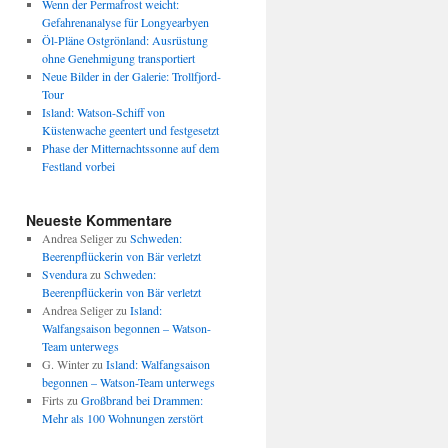
Wenn der Permafrost weicht:
Gefahrenanalyse für Longyearbyen
Öl-Pläne Ostgrönland: Ausrüstung
ohne Genehmigung transportiert
Neue Bilder in der Galerie: Trollfjord-
Tour
Island: Watson-Schiff von
Küstenwache geentert und festgesetzt
Phase der Mitternachtssonne auf dem
Festland vorbei
Neueste Kommentare
Andrea Seliger
zu
Schweden:
Beerenpflückerin von Bär verletzt
Svendura
zu
Schweden:
Beerenpflückerin von Bär verletzt
Andrea Seliger
zu
Island:
Walfangsaison begonnen – Watson-
Team unterwegs
G. Winter
zu
Island: Walfangsaison
begonnen – Watson-Team unterwegs
Firts
zu
Großbrand bei Drammen:
Mehr als 100 Wohnungen zerstört