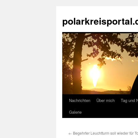
Zum
Inhalt
polarkreisportal.
springen
Nachrichten
Über mich
Tag und 
Galerie
←
Begehrter Leuchtturm soll wieder für To