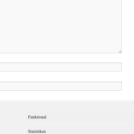
in diesem Browser für meinen nächsten Kommentar speichern.
Funktional
Statistiken