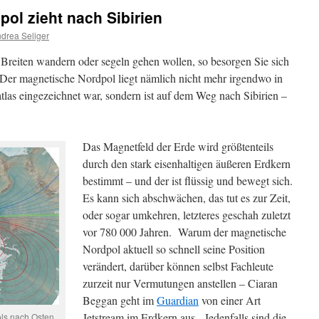
ol zieht nach Sibirien
drea Seliger
 Breiten wandern oder segeln gehen wollen, so besorgen Sie sich
. Der magnetische Nordpol liegt nämlich nicht mehr irgendwo in
las eingezeichnet war, sondern ist auf dem Weg nach Sibirien –
Das Magnetfeld der Erde wird größtenteils
durch den stark eisenhaltigen äußeren Erdkern
bestimmt – und der ist flüssig und bewegt sich.
Es kann sich abschwächen, das tut es zur Zeit,
oder sogar umkehren, letzteres geschah zuletzt
vor 780 000 Jahren. Warum der magnetische
Nordpol aktuell so schnell seine Position
verändert, darüber können selbst Fachleute
zurzeit nur Vermutungen anstellen – Ciaran
Beggan geht im
Guardian
von einer Art
Jetstream im Erdkern aus. Jedenfalls sind die
ls nach Osten