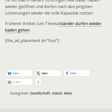
für ein Bad in Gefahr zu bringen: Alle Bäder haben
wieder geöffnet und dürfen nach den jüngsten
Lockerungen wieder die volle Kapazität nutzen.
Früherer Artikel zum Thema:
Isländer dürfen wieder
baden gehen
[the_ad_placement id=“fuss“]
teilen
teilen
teilen
E-Mail
Kategorien:
Gesellschaft
,
Island
,
Meer