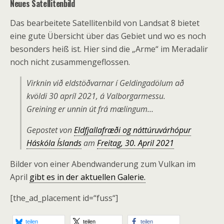
Neues Satellitenbild
Das bearbeitete Satellitenbild von Landsat 8 bietet
eine gute Übersicht über das Gebiet und wo es noch
besonders heiß ist. Hier sind die „Arme“ im Meradalir
noch nicht zusammengeflossen.
Virknin við eldstöðvarnar í Geldingadölum að
kvöldi 30 apríl 2021, á Valborgarmessu.
Greining er unnin út frá mælingum…
Gepostet von
Eldfjallafræði og náttúruvárhópur
Háskóla Íslands
am
Freitag, 30. April 2021
Bilder von einer Abendwanderung zum Vulkan im
April
gibt es in der aktuellen Galerie.
[the_ad_placement id=“fuss“]
teilen
teilen
teilen