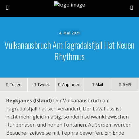
4. Mai 2021
Vulkanausbruch Am Fagradalsfjall Hat Neuen
Rhythmus
Teilen
Tweet
Anpinnen
Mail
SMS
Reykjanes (Island)
Der Vulkanausbruch am
Fagradalsfjall hat sich verändert: Der Lavafluss ist
nicht mehr gleichmäßig, sondern schwankt zwischen
Ruhephasen und hohen Fontänen. Außerdem wurden
Besucher zeitweise mit Tephra beworfen. Ein Ende