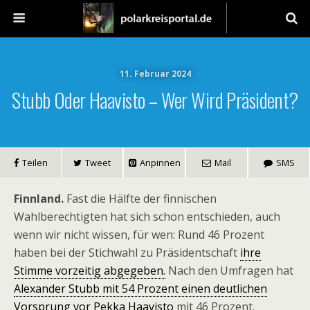
11. Februar 2024
Stubb Oder Haavisto – Wer Wird Präsident?
Teilen
Tweet
Anpinnen
Mail
SMS
Finnland.
Fast die Hälfte der finnischen
Wahlberechtigten hat sich schon entschieden, auch
wenn wir nicht wissen, für wen: Rund 46 Prozent
haben bei der Stichwahl zu Präsidentschaft
ihre
Stimme vorzeitig abgegeben.
Nach den Umfragen hat
Alexander Stubb mit 54 Prozent einen deutlichen
Vorsprung vor Pekka Haavisto
mit 46 Prozent.