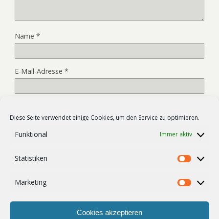
Name
*
E-Mail-Adresse
*
Website
Diese Seite verwendet einige Cookies, um den Service zu optimieren.
Funktional
Immer aktiv
Name, E-Mail-Adresse und Website in diesem Browser für
Statistiken
meinen nächsten Kommentar speichern.
Statist
Marketing
Market
Cookies akzeptieren