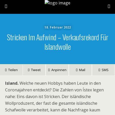
18. Februar 2022
Stricken Im Aufwind – Verkaufsrekord Für
Islandwolle
Teilen
Tweet
Anpinnen
Mail
SMS
Island.
Welche neuen Hobbys haben Leute in den
Coronajahren entdeckt? Die Zahlen von Ístex legen
nahe: Eins davon ist Stricken. Der isländische
Wollproduzent, der fast die gesamte isländische
Schafwolle verarbeitet, kann die Nachfrage kaum