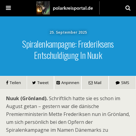
25. September 2025
Spiralenkampagne: Frederiksens
Entschuldigung In Nuuk
Teilen
Tweet
Anpinnen
Mail
SMS
Nuuk (Grönland).
Schriftlich hatte sie es schon im
August getan – gestern war die dänische
Premierministerin Mette Frederiksen nun in Grönland,
um sich persönlich bei den Opfern der
Spiralenkampagne im Namen Dänemarks zu