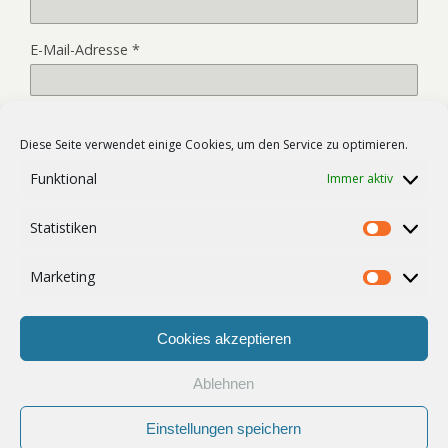
E-Mail-Adresse
*
Website
Diese Seite verwendet einige Cookies, um den Service zu optimieren.
Funktional
Immer aktiv
Name, E-Mail-Adresse und Website in diesem Browser für
Statistiken
meinen nächsten Kommentar speichern.
Statist
Marketing
Market
Cookies akzeptieren
Ablehnen
Zum Seitenanfang
Einstellungen speichern
Mobil
Desktop