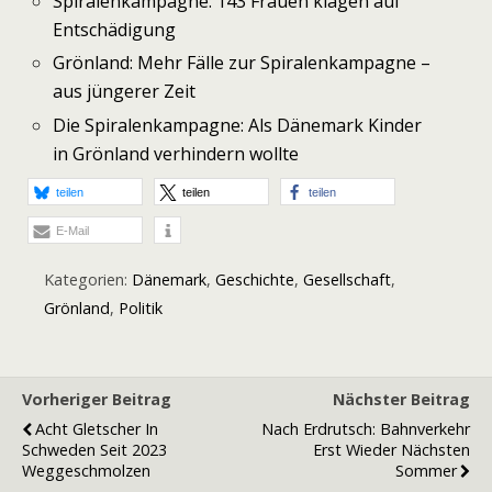
Spiralenkampagne: 143 Frauen klagen auf
Entschädigung
Grönland: Mehr Fälle zur Spiralenkampagne –
aus jüngerer Zeit
Die Spiralenkampagne: Als Dänemark Kinder
in Grönland verhindern wollte
teilen
teilen
teilen
E-Mail
Kategorien:
Dänemark
,
Geschichte
,
Gesellschaft
,
Grönland
,
Politik
Vorheriger Beitrag
Nächster Beitrag
Acht Gletscher In
Nach Erdrutsch: Bahnverkehr
Schweden Seit 2023
Erst Wieder Nächsten
Weggeschmolzen
Sommer