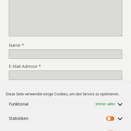
Name
*
E-Mail-Adresse
*
Website
Diese Seite verwendet einige Cookies, um den Service zu optimieren.
Funktional
Immer aktiv
Name, E-Mail-Adresse und Website in diesem Browser für
Statistiken
meinen nächsten Kommentar speichern.
Statist