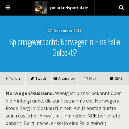
27. Dezember 2017
Spionageverdacht: Norweger In Eine Falle
Gelockt?
Teilen
Tweet
Anpinnen
Mail
SMS
Norwegen/Russland.
Wenig ist bisher bekannt über
die Hintergründe, die zur Festnahme des Norwegers
Frode Berg in Moskau führten. Am Dienstag durfte
sein russischer Anwalt mit ihm reden.
NRK
berichtete
danach, Berg meine, er sei in eine Falle gelockt