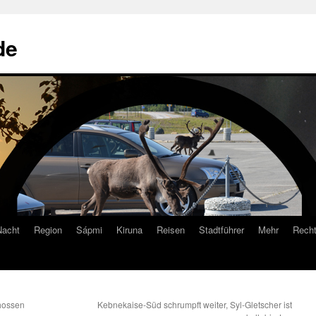
de
Nacht
Region
Sápmi
Kiruna
Reisen
Stadtführer
Mehr
Recht
chossen
Kebnekaise-Süd schrumpft weiter, Syl-Gletscher ist