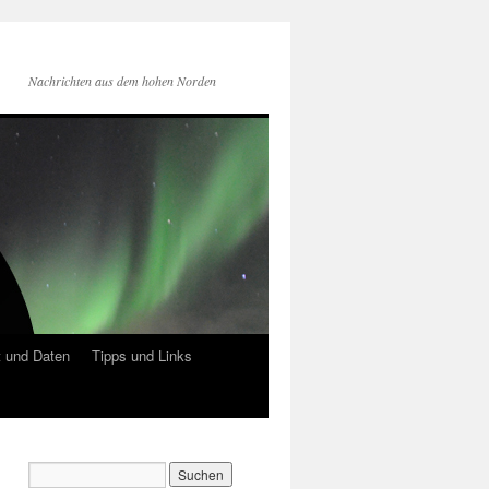
Nachrichten aus dem hohen Norden
 und Daten
Tipps und Links