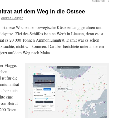
kollabiert
→
itrat auf dem Weg in die Ostsee
n
Andrea Seliger
st diese Woche die norwegische Küste entlang gefahren und
spitze. Ziel des Schiffes ist eine Werft in Litauen, denn es ist
 hat es 20 000 Tonnen Ammoniumnitrat. Damit war es schon
tz suchte, nicht willkommen. Darüber berichtete unter anderem
 jetzt auf dem Weg nach Malta.
er Flagge.
chen
st für die
oniumnitrat
 aber auch
hte eine
 von Beirut
 200 Toten.