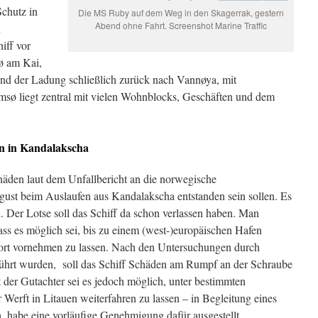
chutz in
Die MS Ruby auf dem Weg in den Skagerrak, gestern
Abend ohne Fahrt. Screenshot Marine Traffic
n
iff vor
ø am Kai,
rund der Ladung schließlich zurück nach Vannøya, mit
msø liegt zentral mit vielen Wohnblocks, Geschäften und dem
en in Kandalakscha
häden laut dem Unfallbericht an die norwegische
gust beim Auslaufen aus Kandalakscha entstanden sein sollen. Es
Der Lotse soll das Schiff da schon verlassen haben. Man
ass es möglich sei, bis zu einem (west-)europäischen Hafen
dort vornehmen zu lassen. Nach den Untersuchungen durch
ührt wurden, soll das Schiff Schäden am Rumpf an der Schraube
der Gutachter sei es jedoch möglich, unter bestimmten
 Werft in Litauen weiterfahren zu lassen – in Begleitung eines
, habe eine vorläufige Genehmigung dafür ausgestellt.