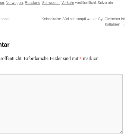
er
,
Norwegen
,
Russland
,
Schweden
,
Verkehr
veröffentlicht. Setze ein
chossen
Kebnekaise-Süd schrumpft weiter, Syl-Gletscher ist
kollabiert
→
tar
*
öffentlicht.
Erforderliche Felder sind mit
markiert