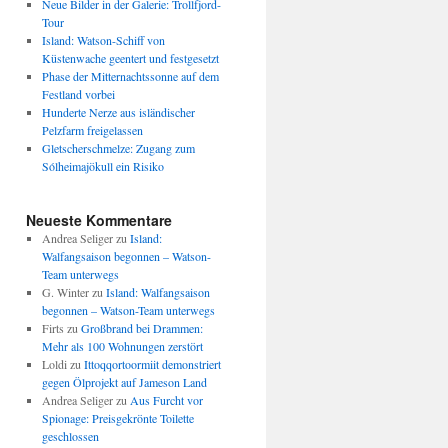
Neue Bilder in der Galerie: Trollfjord-
Tour
Island: Watson-Schiff von
Küstenwache geentert und festgesetzt
Phase der Mitternachtssonne auf dem
Festland vorbei
Hunderte Nerze aus isländischer
Pelzfarm freigelassen
Gletscherschmelze: Zugang zum
Sólheimajökull ein Risiko
Neueste Kommentare
Andrea Seliger
zu
Island:
Walfangsaison begonnen – Watson-
Team unterwegs
G. Winter
zu
Island: Walfangsaison
begonnen – Watson-Team unterwegs
Firts
zu
Großbrand bei Drammen:
Mehr als 100 Wohnungen zerstört
Loldi
zu
Ittoqqortoormiit demonstriert
gegen Ölprojekt auf Jameson Land
Andrea Seliger
zu
Aus Furcht vor
Spionage: Preisgekrönte Toilette
geschlossen