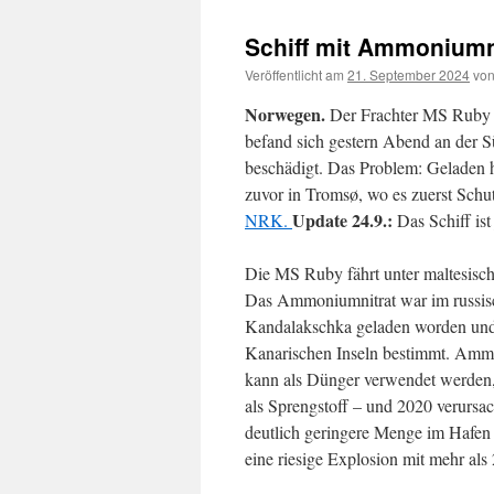
Schiff mit Ammoniumn
Veröffentlicht am
21. September 2024
vo
Norwegen.
Der Frachter MS Ruby i
befand sich gestern Abend an der Süd
beschädigt. Das Problem: Geladen
zuvor in Tromsø, wo es zuerst Schu
Update 24.9.:
NRK.
Das Schiff ist
Die MS Ruby fährt unter maltesisch
Das Ammoniumnitrat war im russis
Kandalakschka geladen worden und i
Kanarischen Inseln bestimmt. Amm
kann als Dünger verwendet werden,
als Sprengstoff – und 2020 verursac
deutlich geringere Menge im Hafen
eine riesige Explosion mit mehr als