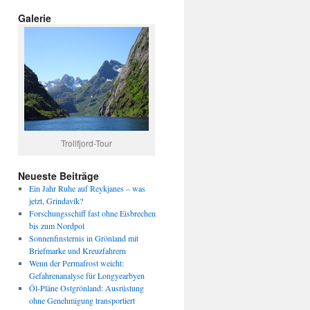
Galerie
Trollfjord-Tour
Neueste Beiträge
Ein Jahr Ruhe auf Reykjanes – was
jetzt, Grindavík?
Forschungsschiff fast ohne Eisbrechen
bis zum Nordpol
Sonnenfinsternis in Grönland mit
Briefmarke und Kreuzfahrern
Wenn der Permafrost weicht:
Gefahrenanalyse für Longyearbyen
Öl-Pläne Ostgrönland: Ausrüstung
ohne Genehmigung transportiert