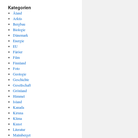
Kategorien
Åland
Arktis
Bergbau
Biologie
Dänemark
Energie
EU
Färöer
Film
Finnland
Foto
Geologie
Geschichte
Gesellschaft
Grönland
Himmel
Island
Kanada
Kiruna
Klima
Kunst
Literatur
Malmberget