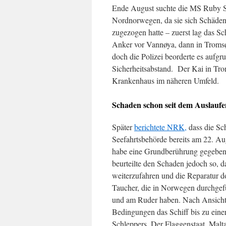
Ende August suchte die MS Ruby S
Nordnorwegen, da sie sich Schäde
zugezogen hatte – zuerst lag das Sch
Anker vor Vannøya, dann in Troms
doch die Polizei beorderte es aufg
Sicherheitsabstand. Der Kai in Tro
Krankenhaus im näheren Umfeld.
Schaden schon seit dem Auslauf
Später
berichtete NRK,
dass die Sc
Seefahrtsbehörde bereits am 22. Au
habe eine Grundberührung gegeben. 
beurteilte den Schaden jedoch so, d
weiterzufahren und die Reparatur 
Taucher, die in Norwegen durchgef
und am Ruder haben. Nach Ansicht 
Bedingungen das Schiff bis zu einer
Schleppers. Der Flaggenstaat, Malta