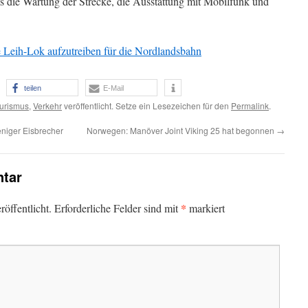
s die Wartung der Strecke, die Ausstattung mit Mobilfunk und
 Leih-Lok aufzutreiben für die Nordlandsbahn
teilen
E-Mail
urismus
,
Verkehr
veröffentlicht. Setze ein Lesezeichen für den
Permalink
.
niger Eisbrecher
Norwegen: Manöver Joint Viking 25 hat begonnen
→
tar
*
öffentlicht.
Erforderliche Felder sind mit
markiert