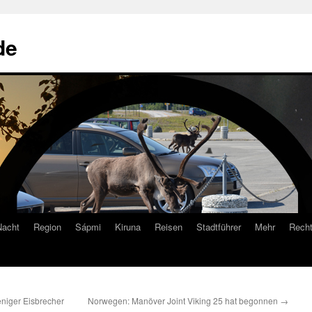
de
Nacht
Region
Sápmi
Kiruna
Reisen
Stadtführer
Mehr
Recht
niger Eisbrecher
Norwegen: Manöver Joint Viking 25 hat begonnen
→