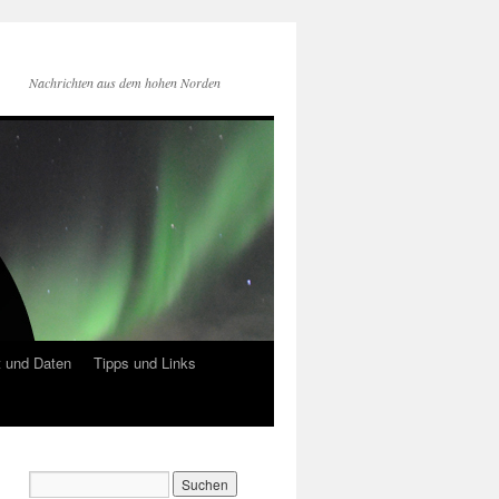
Nachrichten aus dem hohen Norden
 und Daten
Tipps und Links