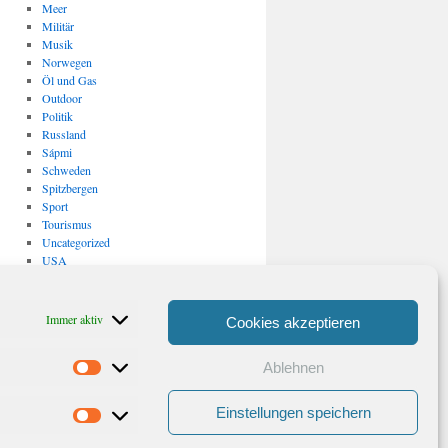
Meer
Militär
Musik
Norwegen
Öl und Gas
Outdoor
Politik
Russland
Sápmi
Schweden
Spitzbergen
Sport
Tourismus
Uncategorized
USA
Verkehr
Vulkanismus/ Erdbeben
Wirtschaft
Immer aktiv
Cookies akzeptieren
Archiv
Ablehnen
Archiv
Statistiken
Einstellungen speichern
Marketing