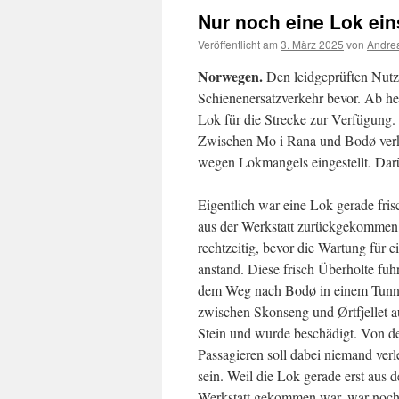
Nur noch eine Lok ein
Veröffentlicht am
3. März 2025
von
Andrea
Norwegen.
Den leidgeprüften Nutz
Schienenersatzverkehr bevor. Ab heu
Lok für die Strecke zur Verfügung.
Zwischen Mo i Rana und Bodø verke
wegen Lokmangels eingestellt. Da
Eigentlich war eine Lok gerade fris
aus der Werkstatt zurückgekommen
rechtzeitig, bevor die Wartung für e
anstand. Diese frisch Überholte fuh
dem Weg nach Bodø in einem Tunn
zwischen Skonseng und Ørtfjellet a
Stein und wurde beschädigt. Von d
Passagieren soll dabei niemand verl
sein. Weil die Lok gerade erst aus d
Werkstatt gekommen war, war noch