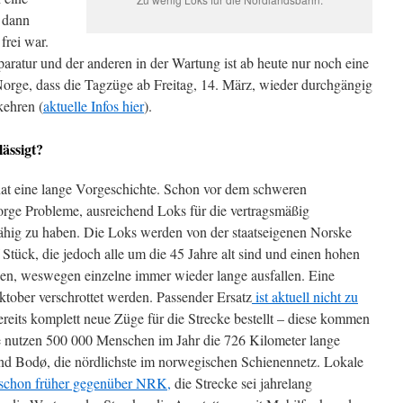
 dann
frei war.
aratur und der anderen in der Wartung ist ab heute nur noch eine
 Norge, dass die Tagzüge ab Freitag, 14. März, wieder durchgängig
ehren (
aktuelle Infos hier
).
ässigt?
t eine lange Vorgeschichte. Schon vor dem schweren
rge Probleme, ausreichend Loks für die vertragsmäßig
ähig zu haben. Die Loks werden von der staatseigenen Norske
 Stück, die jedoch alle um die 45 Jahre alt sind und einen hohen
en, weswegen einzelne immer wieder lange ausfallen. Eine
ober verschrottet werden. Passender Ersatz
ist aktuell nicht zu
eits komplett neue Züge für die Strecke bestellt – diese kommen
e nutzen 500 000 Menschen im Jahr die 726 Kilometer lange
 Bodø, die nördlichste im norwegischen Schienennetz. Lokale
schon früher gegenüber NRK,
die Strecke sei jahrelang