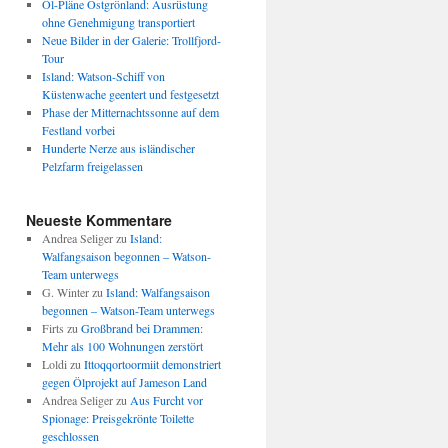
Öl-Pläne Ostgrönland: Ausrüstung
ohne Genehmigung transportiert
Neue Bilder in der Galerie: Trollfjord-
Tour
Island: Watson-Schiff von
Küstenwache geentert und festgesetzt
Phase der Mitternachtssonne auf dem
Festland vorbei
Hunderte Nerze aus isländischer
Pelzfarm freigelassen
Neueste Kommentare
Andrea Seliger
zu
Island:
Walfangsaison begonnen – Watson-
Team unterwegs
G. Winter
zu
Island: Walfangsaison
begonnen – Watson-Team unterwegs
Firts
zu
Großbrand bei Drammen:
Mehr als 100 Wohnungen zerstört
Loldi
zu
Ittoqqortoormiit demonstriert
gegen Ölprojekt auf Jameson Land
Andrea Seliger
zu
Aus Furcht vor
Spionage: Preisgekrönte Toilette
geschlossen