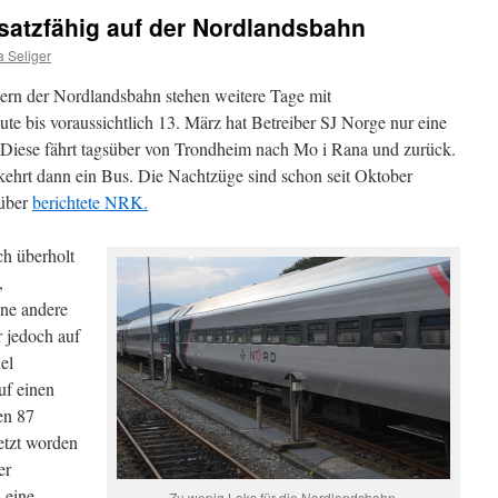
satzfähig auf der Nordlandsbahn
 Seliger
ern der Nordlandsbahn stehen weitere Tage mit
te bis voraussichtlich 13. März hat Betreiber SJ Norge nur eine
 Diese fährt tagsüber von Trondheim nach Mo i Rana und zurück.
hrt dann ein Bus. Die Nachtzüge sind schon seit Oktober
rüber
berichtete NRK.
ch überholt
,
ine andere
r jedoch auf
el
uf einen
en 87
etzt worden
er
 eine
Zu wenig Loks für die Nordlandsbahn.