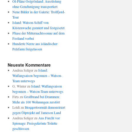
Öl-Pläne Ostgrönland: Ausrüstung
ohne Genehmigung transportiert
Neue Bilder in der Galerie: Trollfjord-
Tour
Island: Watson-Schiff von
Küstenwache geentert und festgesetzt
Phase der Mitternachtssonne auf dem
Festland vorbei
Hunderte Nerze aus isländischer
Pelzfarm freigelassen
Neueste Kommentare
Andrea Seliger
zu
Island:
Walfangsaison begonnen – Watson-
Team unterwegs
G. Winter
zu
Island: Walfangsaison
begonnen – Watson-Team unterwegs
Firts
zu
Großbrand bei Drammen:
Mehr als 100 Wohnungen zerstört
Loldi
zu
Ittoqqortoormiit demonstriert
gegen Ölprojekt auf Jameson Land
Andrea Seliger
zu
Aus Furcht vor
Spionage: Preisgekrönte Toilette
geschlossen