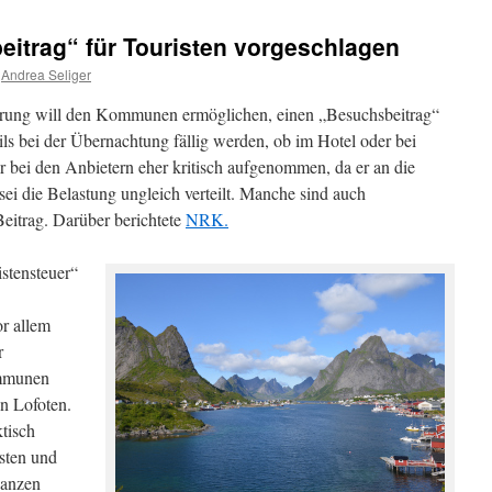
itrag“ für Touristen vorgeschlagen
Andrea Seliger
rung will den Kommunen ermöglichen, einen „Besuchsbeitrag“
ls bei der Übernachtung fällig werden, ob im Hotel oder bei
 bei den Anbietern eher kritisch aufgenommen, da er an die
ei die Belastung ungleich verteilt. Manche sind auch
Beitrag. Darüber berichtete
NRK.
stensteuer“
or allem
r
ommunen
en Lofoten.
tisch
esten und
ganzen