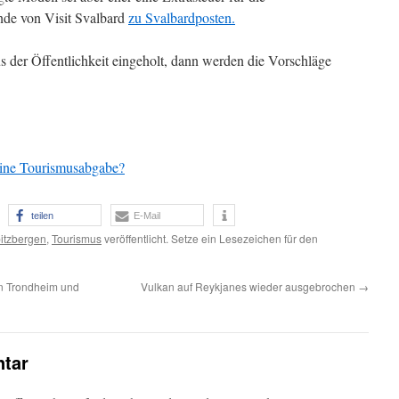
ende von Visit Svalbard
zu Svalbardposten.
der Öffentlichkeit eingeholt, dann werden die Vorschläge
eine Tourismusabgabe?
teilen
E-Mail
itzbergen
,
Tourismus
veröffentlicht. Setze ein Lesezeichen für den
n Trondheim und
Vulkan auf Reykjanes wieder ausgebrochen
→
tar