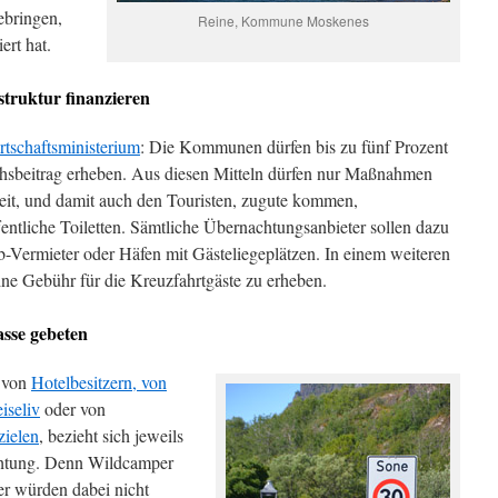
ebringen,
Reine, Kommune Moskenes
ert hat.
truktur finanzieren
tschaftsministerium
: Die Kommunen dürfen bis zu fünf Prozent
hsbeitrag erheben. Aus diesen Mitteln dürfen nur Maßnahmen
eit, und damit auch den Touristen, zugute kommen,
ntliche Toiletten. Sämtliche Übernachtungsanbieter sollen dazu
b-Vermieter oder Häfen mit Gästeliegeplätzen. In einem weiteren
eine Gebühr für die Kreuzfahrtgäste zu erheben.
sse gebeten
b von
Hotelbesitzern, von
iseliv
oder von
zielen
, bezieht sich jeweils
chtung. Denn Wildcamper
r würden dabei nicht