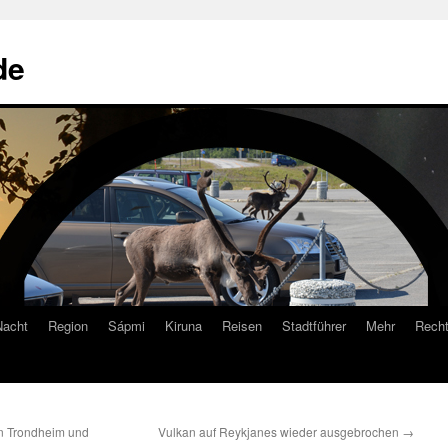
de
Nacht
Region
Sápmi
Kiruna
Reisen
Stadtführer
Mehr
Recht
n Trondheim und
Vulkan auf Reykjanes wieder ausgebrochen
→