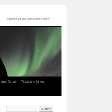
Nachrichten aus dem hohen Norden
 und Daten
Tipps und Links