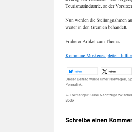
Tourismusindustrie, so der Vorsitz
Nun werden die Stellungnahmen aus 
weiter in den Gremien behandelt.
Früherer Artikel zum Thema:
Kommune Moskenes pleite – hilft 
teilen
teilen
Dieser Beitrag wurde unter
Norwegen
,
Sp
Permalink
.
←
Lokmangel: Keine Nachtzüge zwische
Bodø
Schreibe einen Kommen