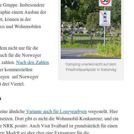
ine Gruppe. Insbesondere
graphie einem Ausbau der
zt, können in der
utos und Wohnmobilen
em nicht nur für die
auch für die Norweger
n zahlen.
Nach den Zahlen
Camping unerwünscht auf dem
ler kommerziellen
Friedhofsparkplatz in Kabelvåg
wegen auf Norweger
 drei Viertel.
n
 eine ähnliche
Variante auch für Longyearbyen
vorgestellt. Hier
stsetzen. Dort gibt es nicht die Wohnmobil-Konkurrenz, und ein
r NRK positiv. Auch Visit Svalbard ist grundsätzlich für einen
te Modell sei aber eher eine Extrasteuer für die