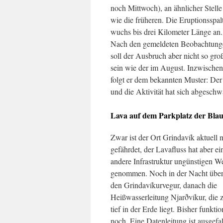
noch Mittwoch), an ähnlicher Stelle
wie die früheren. Die Eruptionsspal
wuchs bis drei Kilometer Länge an.
Nach den gemeldeten Beobachtung
soll der Ausbruch aber nicht so gro
sein wie der im August. Inzwischen
folgt er dem bekannten Muster: Der 
und die Aktivität hat sich abgeschw
Lava auf dem Parkplatz der Bla
Zwar ist der Ort Grindavík aktuell n
gefährdet, der Lavafluss hat aber ei
andere Infrastruktur ungünstigen W
genommen. Noch in der Nacht über
den Grindavíkurvegur, danach die
Heißwasserleitung Njarðvíkur, die 
tief in der Erde liegt. Bisher funktion
noch. Eine Datenleitung ist ausgefa