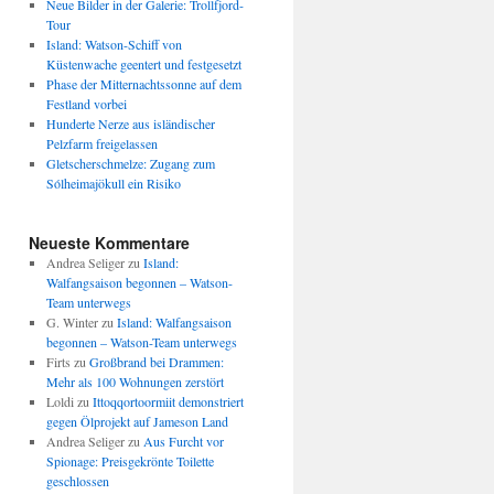
Neue Bilder in der Galerie: Trollfjord-
Tour
Island: Watson-Schiff von
Küstenwache geentert und festgesetzt
Phase der Mitternachtssonne auf dem
Festland vorbei
Hunderte Nerze aus isländischer
Pelzfarm freigelassen
Gletscherschmelze: Zugang zum
Sólheimajökull ein Risiko
Neueste Kommentare
Andrea Seliger
zu
Island:
Walfangsaison begonnen – Watson-
Team unterwegs
G. Winter
zu
Island: Walfangsaison
begonnen – Watson-Team unterwegs
Firts
zu
Großbrand bei Drammen:
Mehr als 100 Wohnungen zerstört
Loldi
zu
Ittoqqortoormiit demonstriert
gegen Ölprojekt auf Jameson Land
Andrea Seliger
zu
Aus Furcht vor
Spionage: Preisgekrönte Toilette
geschlossen