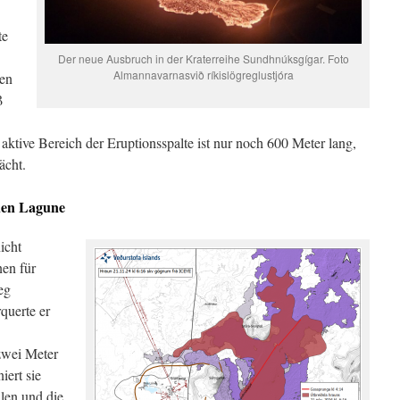
te
Der neue Ausbruch in der Kraterreihe Sundhnúksgígar. Foto
Almannavarnasvið ríkislögreglustjóra
en
ß
aktive Bereich der Eruptionsspalte ist nur noch 600 Meter lang,
ächt.
uen Lagune
icht
nen für
eg
querte er
zwei Meter
iert sie
llen und die