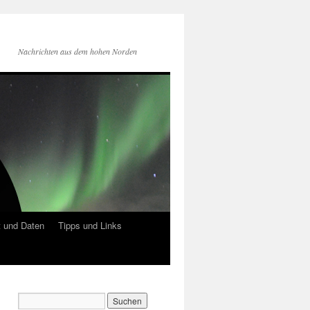
Nachrichten aus dem hohen Norden
 und Daten
Tipps und Links