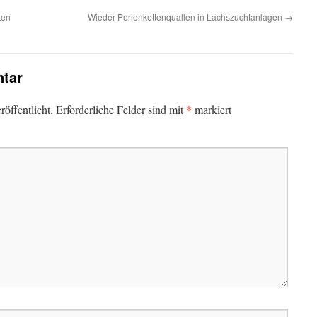
ten
Wieder Perlenkettenquallen in Lachszuchtanlagen
→
tar
*
öffentlicht.
Erforderliche Felder sind mit
markiert