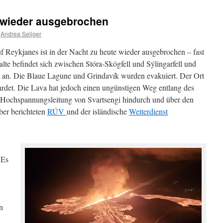
 wieder ausgebrochen
Andrea Seliger
 Reykjanes ist in der Nacht zu heute wieder ausgebrochen – fast
te befindet sich zwischen Stóra-Skógfell und Sýlingarfell und
e an. Die Blaue Lagune und Grindavík wurden evakuiert. Der Ort
fährdet. Die Lava hat jedoch einen ungünstigen Weg entlang des
Hochspannungsleitung von Svartsengi hindurch und über den
ber berichteten
RÚV
und der isländische
Wetterdienst
 Es
n