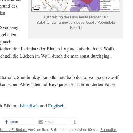
grund des
den.
Ausbreitung der Lava heute Morgen laut
Satellitenaufnahme von Iceye. Quelle Veðurstofa
Svartsengi
Íslands
gehalten.
ng nach
ischen den Parkplatz der Blauen Lagune außerhalb des Walls.
schnell die Lücken im Wall, durch die man sonst durchging,
raterreihe Sundhnúksgígar, alle innerhalb der vergangenen zwölf
lkanischen Aktivitäten auf Reykjanes seit Jahrhunderten Pause
t Bildern:
Isländisch
und
Englisch.
teilen
E-Mail
ismus/ Erdbeben
veröffentlicht. Setze ein Lesezeichen für den
Permalink
.