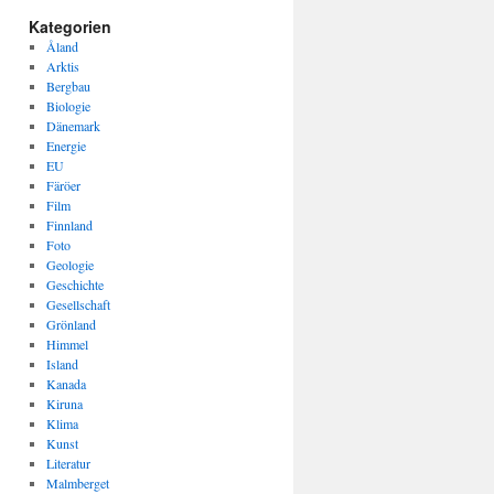
Kategorien
Åland
Arktis
Bergbau
Biologie
Dänemark
Energie
EU
Färöer
Film
Finnland
Foto
Geologie
Geschichte
Gesellschaft
Grönland
Himmel
Island
Kanada
Kiruna
Klima
Kunst
Literatur
Malmberget