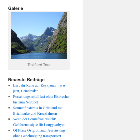
Galerie
Trollfjord-Tour
Neueste Beiträge
Ein Jahr Ruhe auf Reykjanes – was
jetzt, Grindavík?
Forschungsschiff fast ohne Eisbrechen
bis zum Nordpol
Sonnenfinsternis in Grönland mit
Briefmarke und Kreuzfahrern
Wenn der Permafrost weicht:
Gefahrenanalyse für Longyearbyen
Öl-Pläne Ostgrönland: Ausrüstung
ohne Genehmigung transportiert