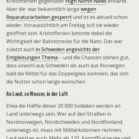
Kristoffersen gegenüber
High North News
erklärte.
Aber die war bekanntlich lange
wegen
Reparaturarbeiten gesperrt
und ist es aktuell schon
wieder. Voraussichtlich am Freitag soll sie wieder
geöffnet sein. Kristoffersen betonte dabei die
Wichtigkeit der Bahnstrecke für die Nato. Das war
zuletzt auch
in Schweden angesichts der
Entgleisungen Thema
– und die Chancen stehen gut,
dass sowohl aus Schweden als auch aus Norwegen
bald die Mittel für das Doppelgleis kommen, das sich
die Nutzer schon lange wünschen.
An Land, zu Wasser, in der Luft
Etwa die Hälfte dieser 20 000 Soldaten werden an
Land unterwegs sein. Wer auf den Straßen in
Nordnorwegen, Nordschweden und Nordfinnland
unterwegs ist, muss mit Militärkolonnen rechnen.
Laut wird es auch: Mehr als 110 Kampfflugzeuge und