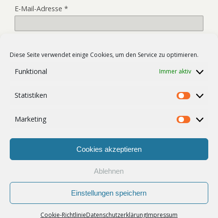
E-Mail-Adresse
*
Website
Diese Seite verwendet einige Cookies, um den Service zu optimieren.
Funktional
Immer aktiv
Name, E-Mail-Adresse und Website in diesem Browser für
Statistiken
meinen nächsten Kommentar speichern.
Statist
Marketing
Market
Cookies akzeptieren
Ablehnen
Zum Seitenanfang
Einstellungen speichern
Mobil
Desktop
Cookie-Richtlinie
Datenschutzerklärung
Impressum