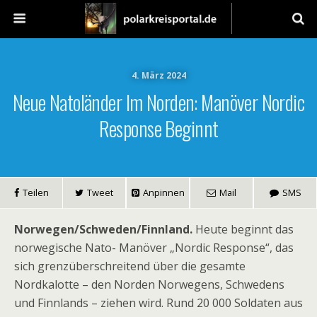
4. März 2024
Neue Natoländer Im Norden: Manöver Nordic
Response Beginnt
Teilen
Tweet
Anpinnen
Mail
SMS
Norwegen/Schweden/Finnland.
Heute beginnt das
norwegische Nato- Manöver „Nordic Response“, das
sich grenzüberschreitend über die gesamte
Nordkalotte – den Norden Norwegens, Schwedens
und Finnlands – ziehen wird. Rund 20 000 Soldaten aus