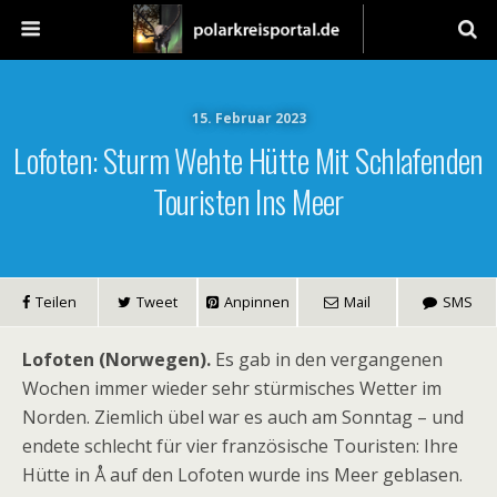
15. Februar 2023
Lofoten: Sturm Wehte Hütte Mit Schlafenden
Touristen Ins Meer
Teilen
Tweet
Anpinnen
Mail
SMS
Lofoten (Norwegen).
Es gab in den vergangenen
Wochen immer wieder sehr stürmisches Wetter im
Norden. Ziemlich übel war es auch am Sonntag – und
endete schlecht für vier französische Touristen: Ihre
Hütte in
Å
auf den Lofoten wurde ins Meer geblasen.