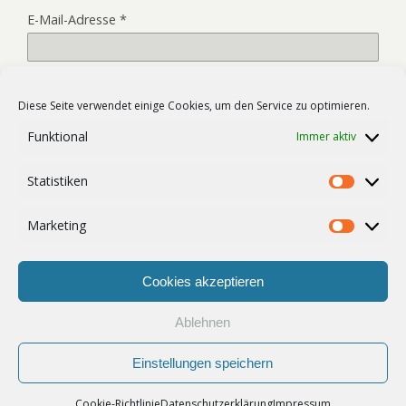
E-Mail-Adresse
*
Website
Diese Seite verwendet einige Cookies, um den Service zu optimieren.
Funktional
Immer aktiv
Name, E-Mail-Adresse und Website in diesem Browser für
Statistiken
meinen nächsten Kommentar speichern.
Statist
Marketing
Market
Cookies akzeptieren
Ablehnen
Zum Seitenanfang
Einstellungen speichern
Mobil
Desktop
Cookie-Richtlinie
Datenschutzerklärung
Impressum