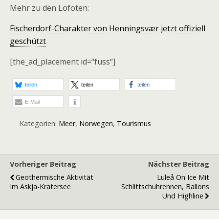
Mehr zu den Lofoten:
Fischerdorf-Charakter von Henningsvær jetzt offiziell
geschützt
[the_ad_placement id=“fuss“]
teilen
teilen
teilen
E-Mail
Kategorien:
Meer
,
Norwegen
,
Tourismus
Vorheriger Beitrag
Nächster Beitrag
Geothermische Aktivität
Luleå On Ice Mit
Im Askja-Kratersee
Schlittschuhrennen, Ballons
Und Highline