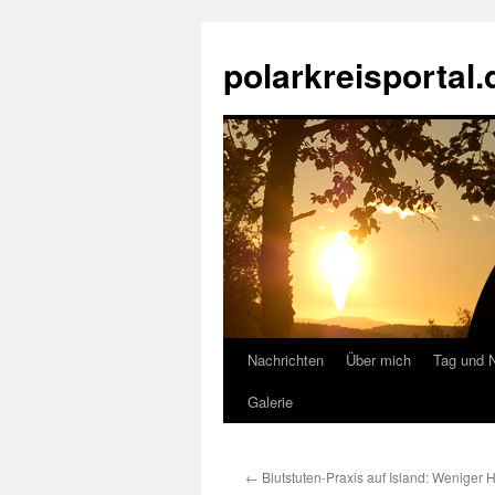
Zum
Inhalt
polarkreisportal.
springen
Nachrichten
Über mich
Tag und 
Galerie
←
Blutstuten-Praxis auf Island: Weniger 