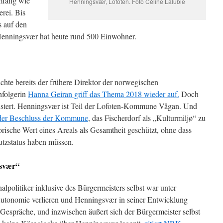
mfang wie
Henningsvær, Lofoten. Foto Céline Lalubie
rei. Bis
s auf den
. Henningsvær hat heute rund 500 Einwohner.
hte bereits der frühere Direktor der norwegischen
folgerin
Hanna Geiran griff das Thema 2018 wieder auf.
Doch
eistert. Henningsvær ist Teil der Lofoten-Kommune Vågan. Und
l der Beschluss der Kommune
, das Fischerdorf als „Kulturmiljø“ zu
orische Wert eines Areals als Gesamtheit geschützt, ohne dass
utzstatus haben müssen.
gsvær“
olitiker inklusive des Bürgermeisters selbst war unter
utonomie verlieren und Henningsvær in seiner Entwicklung
 Gespräche, und inzwischen äußert sich der Bürgermeister selbst