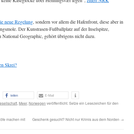
n keine Käseglocke über Henningsvær legen“,
zitiert NRK
 die neue Regelung
, sondern vor allem die Hafenfront, diese aber in
ngsmole. Der Kunstrasen-Fußballplatz auf der Inselspitze,
 National Geographic, gehört übrigens nicht dazu.
en Skrei?
teilen
E-Mail
esellschaft
,
Meer
,
Norwegen
veröffentlicht. Setze ein Lesezeichen für den
Höfe machen mit
Geschenk gesucht? Nicht nur Krimis aus dem Norden
→