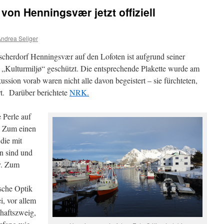
von Henningsvær jetzt offiziell
ndrea Seliger
cherdorf Henningsvær auf den Lofoten ist aufgrund seiner
 „Kulturmiljø“ geschützt. Die entsprechende Plakette wurde am
ssion vorab waren nicht alle davon begeistert – sie fürchteten,
rt. Darüber berichtete
NRK.
 Perle auf
. Zum einen
die mit
n sind und
y. Zum
ische Optik
i, vor allem
chaftszweig,