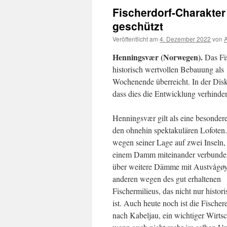
Fischerdorf-Charakter 
geschützt
Veröffentlicht am
4. Dezember 2022
von
A
Henningsvær (Norwegen).
Das Fis
historisch wertvollen Bebauung als
Wochenende überreicht. In der Disku
dass dies die Entwicklung verhinde
Henningsvær gilt als eine besondere
den ohnehin spektakulären Lofoten
wegen seiner Lage auf zwei Inseln, 
einem Damm miteinander verbunde
über weitere Dämme mit Austvågø
anderen wegen des gut erhaltenen
Fischermilieus, das nicht nur histor
ist. Auch heute noch ist die Fischere
nach Kabeljau, ein wichtiger Wirts