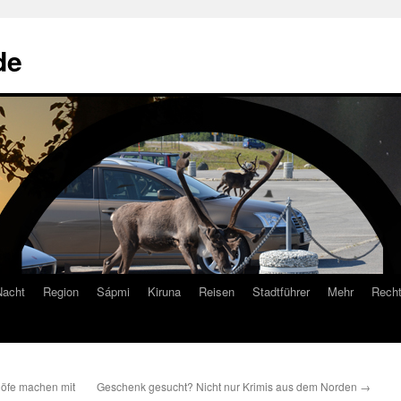
de
Nacht
Region
Sápmi
Kiruna
Reisen
Stadtführer
Mehr
Recht
Höfe machen mit
Geschenk gesucht? Nicht nur Krimis aus dem Norden
→