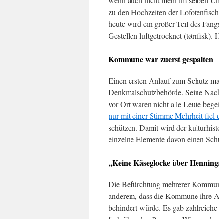
wenn auch nicht mehr im selben U
zu den Hochzeiten der Lofotenfische
heute wird ein großer Teil des Fang
Gestellen luftgetrocknet (tørrfisk)
Kommune war zuerst gespalten
Einen ersten Anlauf zum Schutz mac
Denkmalschutzbehörde. Seine Nach
vor Ort waren nicht alle Leute beg
nur mit einer Stimme Mehrheit fie
schützen. Damit wird der kulturhist
einzelne Elemente davon einen Sch
„Keine Käseglocke über Hennin
Die Befürchtung mehrerer Kommunalp
anderem, dass die Kommune ihre A
behindert würde. Es gab zahlreiche