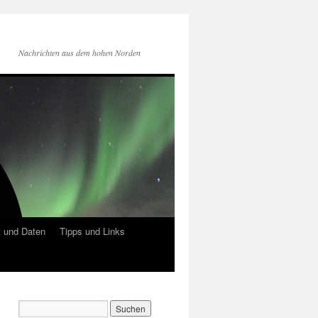
Nachrichten aus dem hohen Norden
 und Daten
Tipps und Links