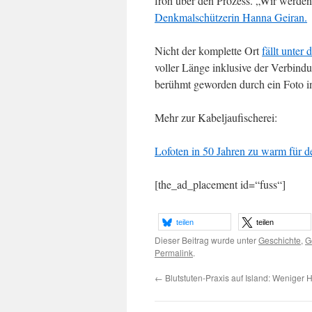
froh über den Prozess. „Wir werde
Denkmalschützerin Hanna Geiran.
Nicht der komplette Ort
fällt unter
voller Länge inklusive der Verbindu
berühmt geworden durch ein Foto in
Mehr zur Kabeljaufischerei:
Lofoten in 50 Jahren zu warm für d
[the_ad_placement id=“fuss“]
teilen
teilen
Dieser Beitrag wurde unter
Geschichte
,
G
Permalink
.
←
Blutstuten-Praxis auf Island: Weniger 