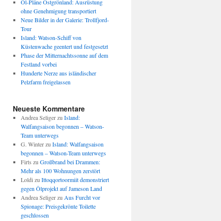
Öl-Pläne Ostgrönland: Ausrüstung
ohne Genehmigung transportiert
Neue Bilder in der Galerie: Trollfjord-
Tour
Island: Watson-Schiff von
Küstenwache geentert und festgesetzt
Phase der Mitternachtssonne auf dem
Festland vorbei
Hunderte Nerze aus isländischer
Pelzfarm freigelassen
Neueste Kommentare
Andrea Seliger
zu
Island:
Walfangsaison begonnen – Watson-
Team unterwegs
G. Winter
zu
Island: Walfangsaison
begonnen – Watson-Team unterwegs
Firts
zu
Großbrand bei Drammen:
Mehr als 100 Wohnungen zerstört
Loldi
zu
Ittoqqortoormiit demonstriert
gegen Ölprojekt auf Jameson Land
Andrea Seliger
zu
Aus Furcht vor
Spionage: Preisgekrönte Toilette
geschlossen