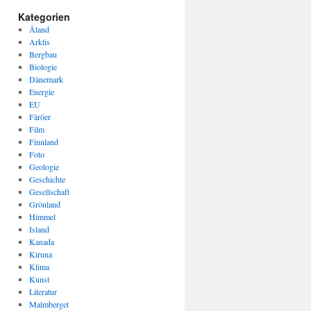
Kategorien
Åland
Arktis
Bergbau
Biologie
Dänemark
Energie
EU
Färöer
Film
Finnland
Foto
Geologie
Geschichte
Gesellschaft
Grönland
Himmel
Island
Kanada
Kiruna
Klima
Kunst
Literatur
Malmberget