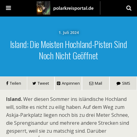
1. Juli 2024
Island: Die Meisten Hochland-Pisten Sind
Noch Nicht Geöffnet
Teilen
Tweet
Anpinnen
Mail
SMS
Island.
Wer diesen Sommer ins isländische Hochland
will, sollte es nicht zu eilig haben. Auf dem Weg zum
Askja-Parkplatz liegen noch bis zu drei Meter Schnee,
die Sprengisandur und mehrere andere Strecken sind
gesperrt, weil sie zu matschig sind. Darüber