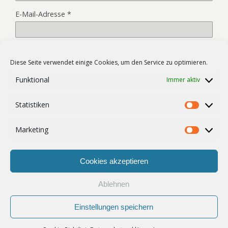
E-Mail-Adresse
*
Website
Diese Seite verwendet einige Cookies, um den Service zu optimieren.
Funktional
Immer aktiv
Name, E-Mail-Adresse und Website in diesem Browser für
Statistiken
meinen nächsten Kommentar speichern.
Statist
Marketing
Market
Cookies akzeptieren
Ablehnen
Zum Seitenanfang
Einstellungen speichern
Mobil
Desktop