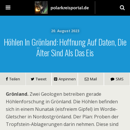
20. August 2023
Höhlen In Grönland: Hoffnung Auf Daten, Die
Älter Sind Als Das Eis
Teilen
Tweet
Anpinnen
Mail
SMS
Grönland.
Zwei Geologen betreiben gerade
Höhlenforschung in Grönland. Die Höhlen befinden
sich in einem Nunatak (eisfreiem Gipfel) im Wordie-
Gletscher in Nordostgrönland. Der Plan: Proben der
Tropfstein-Ablagerungen darin nehmen. Diese sind